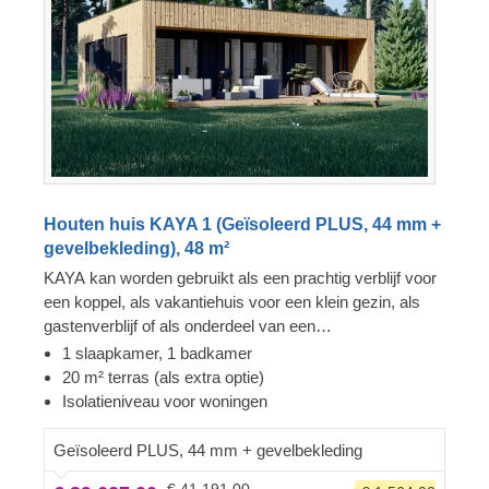
Houten huis KAYA 1 (Geïsoleerd PLUS, 44 mm +
gevelbekleding), 48 m²
KAYA kan worden gebruikt als een prachtig verblijf voor
een koppel, als vakantiehuis voor een klein gezin, als
gastenverblijf of als onderdeel van een
accommodatiebedrijf! Het functionele ontwerp en de
1 slaapkamer, 1 badkamer
indeling zorgen ervoor dat u gezellig met uw gezin kunt
20 m² terras (als extra optie)
samenzijn en meer tijd met hen kunt doorbrengen.
Isolatieniveau voor woningen
Opvallend zijn de glanzende verticale gevelbekleding, de
vele ramen en de schaduwrijke ingang die leidt naar de
Geïsoleerd PLUS, 44 mm + gevelbekleding
grote open keuken of de slaapkamer. U vindt er ook een
€ 41.191,00