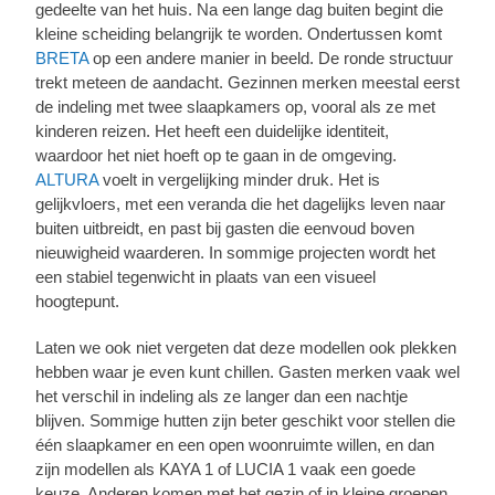
gedeelte van het huis. Na een lange dag buiten begint die
kleine scheiding belangrijk te worden. Ondertussen komt
BRETA
op een andere manier in beeld. De ronde structuur
trekt meteen de aandacht. Gezinnen merken meestal eerst
de indeling met twee slaapkamers op, vooral als ze met
kinderen reizen. Het heeft een duidelijke identiteit,
waardoor het niet hoeft op te gaan in de omgeving.
ALTURA
voelt in vergelijking minder druk. Het is
gelijkvloers, met een veranda die het dagelijks leven naar
buiten uitbreidt, en past bij gasten die eenvoud boven
nieuwigheid waarderen. In sommige projecten wordt het
een stabiel tegenwicht in plaats van een visueel
hoogtepunt.
Laten we ook niet vergeten dat deze modellen ook plekken
hebben waar je even kunt chillen. Gasten merken vaak wel
het verschil in indeling als ze langer dan een nachtje
blijven. Sommige hutten zijn beter geschikt voor stellen die
één slaapkamer en een open woonruimte willen, en dan
zijn modellen als KAYA 1 of LUCIA 1 vaak een goede
keuze. Anderen komen met het gezin of in kleine groepen