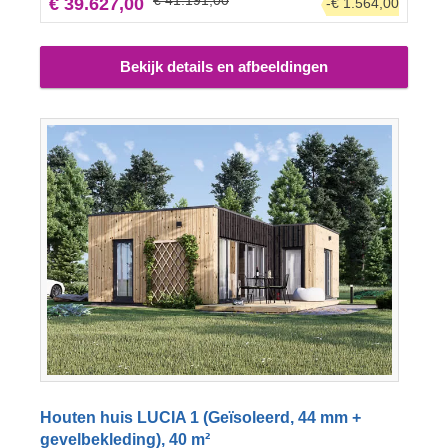
€ 39.627,00
-€ 1.564,00
ruime badkamer en een opbergruimte. Maak de look
compleet met een terras en geniet optimaal van uw
nieuwe huis.
Bekijk details en afbeeldingen
Houten huis LUCIA 1 (Geïsoleerd, 44 mm +
gevelbekleding), 40 m²