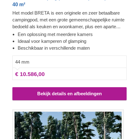
40 m²
Het model BRETA is een originele en zeer betaalbare
campingpod, met een grote gemeenschappelijke ruimte
bedoeld als keuken en woonkamer, plus een aparte
badkamer en twee slaapkamers (een eenpersoons- en
Een oplossing met meerdere kamers
een tweepersoonskamer). Geniet ook van het terras dat
Ideaal voor kamperen of glamping
wat buitenruimte toevoegt voor uw perfecte glamping-
Beschikbaar in verschillende maten
ervaring. De mooie ronde vorm en de dubbele
toegangsdeuren maken de traditionele, open indruk van
44 mm
het model compleet. Vergeet niet dat deze constructie
€ 10.586,00
ook gemakkelijk kan dienen als een aantrekkelijk
glampingverblijf. Laat dit prachtige model uw achtertuin
en uw dagelijks leven wat leuker maken!
Bekijk details en afbeeldingen