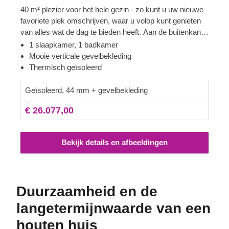
40 m² plezier voor het hele gezin - zo kunt u uw nieuwe
favoriete plek omschrijven, waar u volop kunt genieten
van alles wat de dag te bieden heeft. Aan de buitenkant
is het ontwerp zowel praktisch als harmonieus. Binnen
1 slaapkamer, 1 badkamer
is het heerlijk comfortabel en slim ingedeeld, met een
Mooie verticale gevelbekleding
keuken die uitnodigt tot experimenteren, een gezellige
Thermisch geïsoleerd
woonkamer, een ruime slaapkamer met genoeg ruimte
voor een kingsize bed, en nog veel meer. Verken de
Geïsoleerd, 44 mm + gevelbekleding
indeling en ontdek hoe uw droomhuis werkelijkheid
€ 26.077,00
wordt met LUCIA I!
Bekijk details en afbeeldingen
Duurzaamheid en de
langetermijnwaarde van een
houten huis