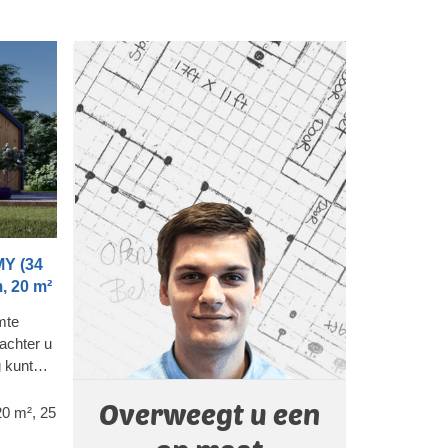
elpt bij
gemak is er ook een geïsoleerde versie
en is dus
van dit model beschikbaar.
 veel
t aan
 deze hut
n dikte
MY (34
, 20 m²
imte
achter u
 kunt
e houten
Overweegt u een
 in 4
20 m², 25
 15 m²,