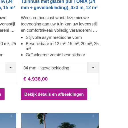
IA (34
Tuinhuis met glazen pui TONIA (34
, 15 m²
mm + gevelbekleding), 4x3 m, 12 m²
euwe
Wees enthousiast want deze nieuwe
ensstijl
toevoeging aan uw tuin kan uw levensstijl
eren! Dit
en comfortniveau volledig veranderen! Dit
gse
unieke model uit onze hedendaagse
Stijlvolle asymmetrische vorm
collectie tuingebouwen heeft een
20 m², 25
Beschikbaar in 12 m², 15 m², 20 m², 25
m²
asymmetrisch dak, eigentijdse
ar
Geïsoleerde versie beschikbaar
e
gevelbekleding en een opvallende
IA is
moderne touch. Houten huis TONIA is
34 mm + gevelbekleding
aten (12
beschikbaar in 4 verschillende maten (12
al u de
m², 15 m², 20 m² and 25 m²) en zal u de
€ 4.938,00
w
broodnodige ruimte bieden om uw
en. Voor
ontspanningservaring uit te breiden. Voor
uw ultieme gemak is er ook een
n
Bekijk details en afbeeldingen
geïsoleerde versie van dit model
beschikbaar.