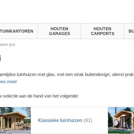
HOUTEN
HOUTEN
TUINKANTOREN
BU
GARAGES
CARPORTS
azen pui
i
entijdse tuinhuizen met glas, met een strak buitendesign, uiterst pra
ees meer
uw selectie aan de hand van het volgende:
Klassieke tuinhuizen
(91)