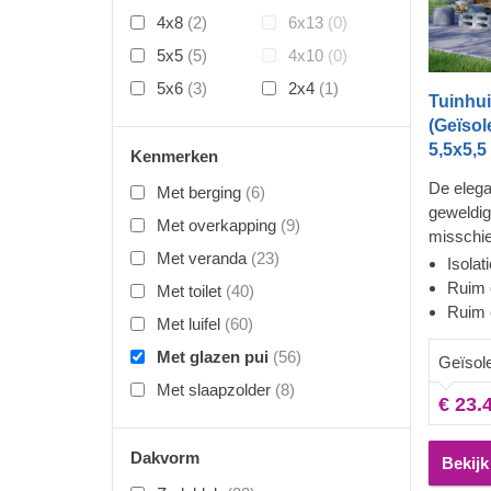
4x8
(2)
6x13
(0)
5x5
(5)
4x10
(0)
5x6
(3)
2x4
(1)
Tuinhui
(Geïso
5,5x5,5
Kenmerken
De elega
Met berging
(6)
geweldig
Met overkapping
(9)
misschie
Met veranda
(23)
ontbreek
Isolat
kan het 
Ruim 
Met toilet
(40)
ingerich
Ruim e
Met luifel
(60)
leefruimt
Met glazen pui
(56)
voor gez
Geïsol
of een k
Met slaapzolder
(8)
€ 23.
moment k
grenzen 
een beet
Dakvorm
Bekijk
voor bijn