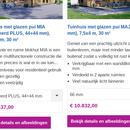
s met glazen pui MIA
Tuinhuis met glazen pui MAJ
leerd PLUS, 44+44 mm),
mm), 7,5x4 m, 30 m²
 m, 30 m²
Geniet van een prachtig uitzicht 
nte en ruime blokhut MIA is een
buitenleven, maar met minder la
e multifunctionele constructie die
buitenaf zodat u volledig tot rust 
n precies is wat er in uw tuin
Deze hut heeft zoveel te bieden d
Verkrijgbaar met een wanddikt
mm
t. Dankzij de open plattegrond
de twee aparte kamers. U kunt di
ieniveau voor residentieel gebruik
Verdeeld in 2 aparte ruimtes
interieur naar eigen wens worden
tuinhuis probleemloos op verschi
en gezellig
Veel natuurlijk licht binnenin
t en kan het een comfortabele
manieren gebruiken. Of het nu e
n veelzijdig
e in de tuin worden, een plaats
logeerruimte en een speelhuis is 
66 mm
ellige barbecues, een werkplaats
werkplaats en een atelier, de keu
eerd PLUS, 44+44 mm
antoor aan huis dat u op elk
u. De heerlijke flexibiliteit die dez
€ 10.832,00
437,00
unt gebruiken. Er zijn geen
biedt is fantastisch. Het zal aanv
aan de mogelijkheden, want met
veel meer dan 30 m² aan bruikba
je creativiteit kan deze houten hut
ruimte. U kunt het zelfs gebruike
Bekijk details en afbeeldinge
 details en afbeeldingen
a alles worden gebruikt.
kantoor in de tuin om dichter bij 