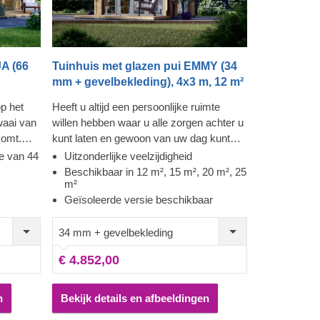
A (66
Tuinhuis met glazen pui EMMY (34
mm + gevelbekleding), 4x3 m, 12 m²
op het
Heeft u altijd een persoonlijke ruimte
waai van
willen hebben waar u alle zorgen achter u
komt.
kunt laten en gewoon van uw dag kunt
ankzij
genieten? Een van onze nieuwste houten
e van 44
Uitzonderlijke veelzijdigheid
t
huismodellen EMMY, beschikbaar in 4
Beschikbaar in 12 m², 15 m², 20 m², 25
m²
llende
verschillende afmetingen (12 m², 15 m²,
Geïsoleerde versie beschikbaar
en
20 m², 25 m²), zal elk moment dat u daar
of een
doorbrengt uitzonderlijk maken. Of u er nu
34 mm + gevelbekleding
ze is aan
voor kiest om er de uitbreiding van uw
e hut
woonkamer van te maken, een
€ 4.852,00
oelen als
comfortabele thuisgym of een externe
re
werkplek, deze prachtige houten
n als een
constructie zal u op de best mogelijke
n
Bekijk details en afbeeldingen
de natuur
manier van dienst zijn. Voor uw ultieme