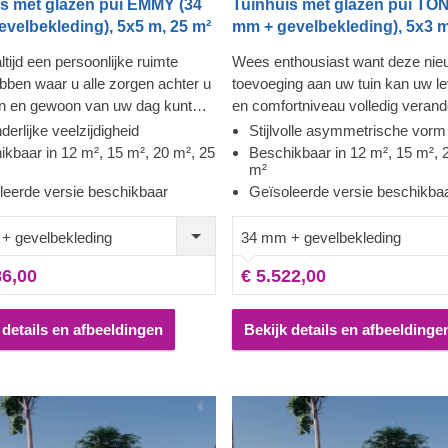
s met glazen pui EMMY (34
Tuinhuis met glazen pui TON
velbekleding), 5x5 m, 25 m²
mm + gevelbekleding), 5x3 m
ltijd een persoonlijke ruimte
Wees enthousiast want deze ni
ebben waar u alle zorgen achter u
toevoeging aan uw tuin kan uw lev
en en gewoon van uw dag kunt
en comfortniveau volledig verand
? Een van onze nieuwste houten
unieke model uit onze hedendaa
derlijke veelzijdigheid
Stijlvolle asymmetrische vorm
llen EMMY, beschikbaar in 4
collectie tuingebouwen heeft een
ikbaar in 12 m², 15 m², 20 m², 25
Beschikbaar in 12 m², 15 m², 
m²
lende afmetingen (12 m², 15 m²,
asymmetrisch dak, eigentijdse
leerde versie beschikbaar
Geïsoleerde versie beschikba
5 m²), zal elk moment dat u daar
gevelbekleding en een opvallend
gt uitzonderlijk maken. Of u er nu
moderne touch. Houten huis TON
+ gevelbekleding
34 mm + gevelbekleding
st om er de uitbreiding van uw
beschikbaar in 4 verschillende m
er van te maken, een
m², 15 m², 20 m² and 25 m²) en z
86,00
€ 5.522,00
bele thuisgym of een externe
broodnodige ruimte bieden om u
, deze prachtige houten
ontspanningservaring uit te breid
tie zal u op de best mogelijke
uw ultieme gemak is er ook een
 details en afbeeldingen
Bekijk details en afbeeldinge
an dienst zijn. Voor uw ultieme
geïsoleerde versie van dit model
 er ook een geïsoleerde versie
beschikbaar.
model beschikbaar.