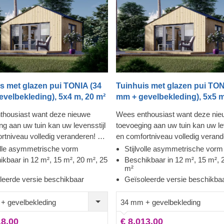
s met glazen pui TONIA (34
Tuinhuis met glazen pui TON
velbekleding), 5x4 m, 20 m²
mm + gevelbekleding), 5x5 m
thousiast want deze nieuwe
Wees enthousiast want deze ni
ng aan uw tuin kan uw levensstijl
toevoeging aan uw tuin kan uw lev
rtniveau volledig veranderen! Dit
en comfortniveau volledig verand
odel uit onze hedendaagse
unieke model uit onze hedendaa
volle asymmetrische vorm
Stijlvolle asymmetrische vorm
e tuingebouwen heeft een
collectie tuingebouwen heeft een
ikbaar in 12 m², 15 m², 20 m², 25
Beschikbaar in 12 m², 15 m², 
m²
isch dak, eigentijdse
asymmetrisch dak, eigentijdse
leerde versie beschikbaar
Geïsoleerde versie beschikba
leding en een opvallende
gevelbekleding en een opvallend
touch. Houten huis TONIA is
moderne touch. Houten huis TON
+ gevelbekleding
34 mm + gevelbekleding
aar in 4 verschillende maten (12
beschikbaar in 4 verschillende m
², 20 m² and 25 m²) en zal u de
m², 15 m², 20 m² and 25 m²) en z
18,00
€ 8.013,00