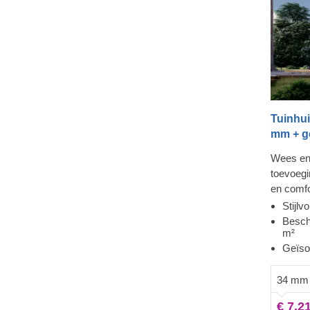
Tuinhui
mm + ge
Wees en
toevoegi
en comfo
unieke m
Stijl
collecti
Besch
m²
asymmetr
Geïso
gevelbek
moderne 
34 mm 
beschikb
m², 15 m
€ 7.2