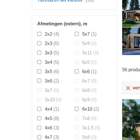
Afmetingen (extern), m
2x2
(4)
5x7
(1)
2x3
(6)
5x9
(0)
3x3
(5)
5x11
(0)
3x4
(5)
6x5
(0)
56
produ
3x5
(6)
6x6
(1)
3x6
(2)
6x7
(0)
verw
3x7
(0)
6x8
(0)
3x10
(0)
6x9
(0)
4x4
(1)
6x10
(2)
4x5
(8)
7x8
(0)
4x6
(3)
3x1.5
(0)
4x7
(3)
5x8
(0)