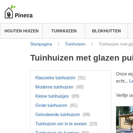
HOUTEN HUIZEN
TUINHUIZEN
BLOKHUTTEN
Startpagina
/
Tuinhuizen
/
Tuinhuizen met gl
Tuinhuizen met glazen pu
Onze eig
Klassieke tuinhuizen
(91)
echt
...
L
Moderne tuinhuizen
(60)
Verfijn 
Kleine tuinhuisjes
(89)
Grote tuinhuizen
(81)
Geïsoleerde tuinhuizen
(98)
Tuinhuizen om in te wonen
(23)
Tuinhuizen als kantoor
(50)