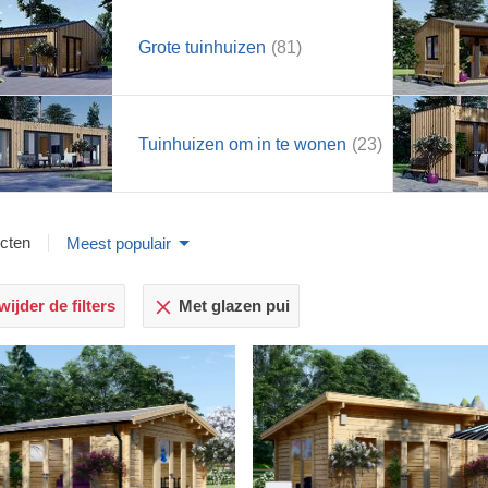
Grote tuinhuizen
(81)
Tuinhuizen om in te wonen
(23)
cten
Meest populair
ijder de filters
Met glazen pui