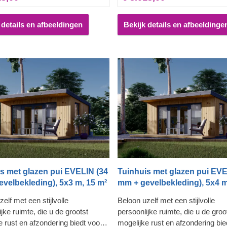
ige ruimte bieden om uw
broodnodige ruimte bieden om u
ingservaring uit te breiden. Voor
ontspanningservaring uit te breid
me gemak is er ook een
uw ultieme gemak is er ook een
 details en afbeeldingen
Bekijk details en afbeeldinge
rde versie van dit model
geïsoleerde versie van dit model
aar.
beschikbaar.
s met glazen pui EVELIN (34
Tuinhuis met glazen pui EVE
velbekleding), 5x3 m, 15 m²
mm + gevelbekleding), 5x4 m
elf met een stijlvolle
Beloon uzelf met een stijlvolle
jke ruimte, die u de grootst
persoonlijke ruimte, die u de groo
e rust en afzondering biedt voor
mogelijke rust en afzondering bie