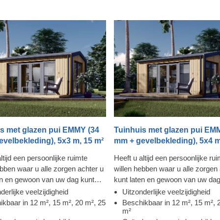
te komen. Het overhangende dak h
de afvoer van regen en sneeuw, 
zeer geschikt voor gebieden met
neerslag. Als u de voorkeur geef
onze standaardversie, dan wordt
ook geleverd met wanden met ee
van 44 mm.
s met glazen pui EMMY (34
Tuinhuis met glazen pui EM
velbekleding), 5x3 m, 15 m²
mm + gevelbekleding), 5x4 m
ltijd een persoonlijke ruimte
Heeft u altijd een persoonlijke ru
ebben waar u alle zorgen achter u
willen hebben waar u alle zorgen 
en en gewoon van uw dag kunt
kunt laten en gewoon van uw dag
? Een van onze nieuwste houten
genieten? Een van onze nieuwst
derlijke veelzijdigheid
Uitzonderlijke veelzijdigheid
llen EMMY, beschikbaar in 4
huismodellen EMMY, beschikbaar
ikbaar in 12 m², 15 m², 20 m², 25
Beschikbaar in 12 m², 15 m², 
m²
lende afmetingen (12 m², 15 m²,
verschillende afmetingen (12 m²,