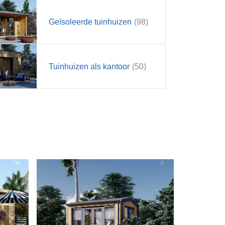
Geïsoleerde tuinhuizen
(98)
Tuinhuizen als kantoor
(50)