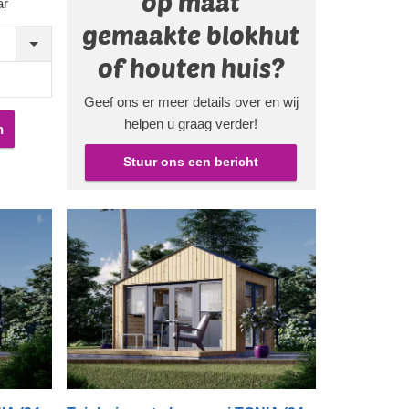
op maat
ar
t u daar
f u er nu
gemaakte blokhut
an uw
of houten huis?
terne
Geef ons er meer details over en wij
helpen u graag verder!
lijke
n
ltieme
Stuur ons een bericht
 versie