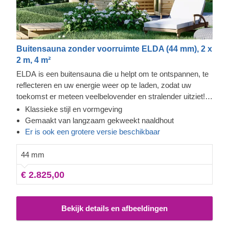
Buitensauna zonder voorruimte ELDA (44 mm), 2 x
2 m, 4 m²
ELDA is een buitensauna die u helpt om te ontspannen, te
reflecteren en uw energie weer op te laden, zodat uw
toekomst er meteen veelbelovender en stralender uitziet!
Deze zorgvuldig vormgegeven sauna met een prachtig
Klassieke stijl en vormgeving
puntdak is zowel gezellig als comfortabel, met 2 rijen
Gemaakt van langzaam gekweekt naaldhout
banken om uit te kiezen. Het compacte en praktische
Er is ook een grotere versie beschikbaar
ontwerp zorgt ervoor dat ELDA perfect in uw tuin past en
tegelijkertijd ruimte overlaat om te tuinieren, een
44 mm
loungeruimte te creëren en al het andere dat u nog van
€ 2.825,00
plan bent.
Bekijk details en afbeeldingen