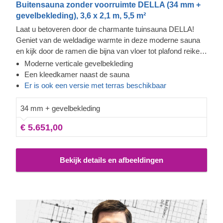
Buitensauna zonder voorruimte DELLA (34 mm +
gevelbekleding), 3,6 x 2,1 m, 5,5 m²
Laat u betoveren door de charmante tuinsauna DELLA!
Geniet van de weldadige warmte in deze moderne sauna
en kijk door de ramen die bijna van vloer tot plafond reiken,
terwijl u de spanning uit uw lichaam voelt wegvloeien. De
Moderne verticale gevelbekleding
extra gevelbekleding zorgt voor meer stevigheid en
Een kleedkamer naast de sauna
isolatie, en geeft de sauna een strakke, verfijnde uitstraling.
Er is ook een versie met terras beschikbaar
Het hoge plafond laat de warmte goed circuleren, en u kunt
comfortabel op de bank zitten en zich omkleden voordat u
34 mm + gevelbekleding
de sauna betreedt.
€ 5.651,00
Bekijk details en afbeeldingen