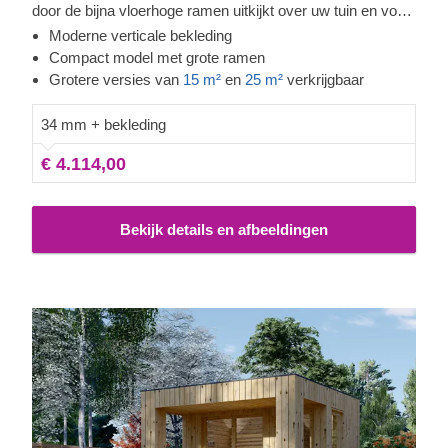
door de bijna vloerhoge ramen uitkijkt over uw tuin en voel
hoe de spanning uit uw lichaam verdwijnt. De bekleding
Moderne verticale bekleding
voegt niet alleen een extra isolatielaag toe, maar versterkt
Compact model met grote ramen
ook de constructie en zorgt voor een strakke, verfijnde
Grotere versies van
15 m²
en
25 m²
verkrijgbaar
uitstraling. Dankzij het hoge plafond kan de warmte
optimaal circuleren, terwijl het langzaam gegroeide
34 mm + bekleding
naaldhout de warmte langdurig vasthoudt.
€ 4.114,00
Bekijk details en afbeeldingen