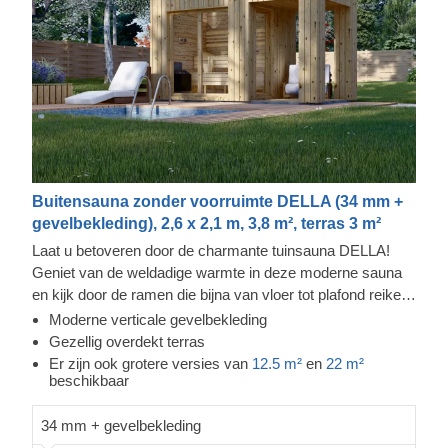
Buitensauna zonder voorruimte DELLA (34 mm +
gevelbekleding), 2,6 x 2,1 m, 3,8 m², terras 3 m²
Laat u betoveren door de charmante tuinsauna DELLA!
Geniet van de weldadige warmte in deze moderne sauna
en kijk door de ramen die bijna van vloer tot plafond reiken,
terwijl u de spanning uit uw lichaam voelt wegvloeien. De
Moderne verticale gevelbekleding
extra gevelbekleding zorgt voor meer stevigheid en
Gezellig overdekt terras
isolatie, en geeft de sauna een strakke, verfijnde uitstraling.
Er zijn ook grotere versies van
12.5 m²
en
22 m²
beschikbaar
Het overdekte terras creëert meer ruimte om te loungen en
af te koelen na de sauna.
34 mm + gevelbekleding