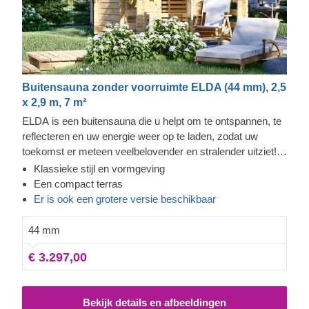
Buitensauna zonder voorruimte ELDA (44 mm), 2,5
x 2,9 m, 7 m²
ELDA is een buitensauna die u helpt om te ontspannen, te
reflecteren en uw energie weer op te laden, zodat uw
toekomst er meteen veelbelovender en stralender uitziet!
Deze zorgvuldig vormgegeven sauna met een prachtig
Klassieke stijl en vormgeving
puntdak is zowel gezellig als comfortabel, met 3 rijen
Een compact terras
banken om uit te kiezen. Het terras met het overhangende
Er is ook een grotere versie beschikbaar
dak maakt het ontwerp van ELDA helemaal af en creëert
een extra ruimte om te ontspannen - een ruimte die
44 mm
verfrissend is en een geweldige overgang vormt van het
€ 3.297,00
ene deel van uw leefruimte naar het andere.
Bekijk details en afbeeldingen