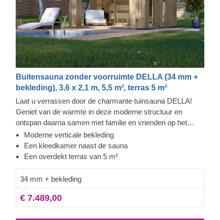
Buitensauna zonder voorruimte DELLA (34 mm +
bekleding), 3,6 x 2,1 m, 5,5 m², terras 5 m²
Laat u verrassen door de charmante tuinsauna DELLA!
Geniet van de warmte in deze moderne structuur en
ontspan daarna samen met familie en vrienden op het
overdekte terras. Dit model, voorzien van extra bekleding,
Moderne verticale bekleding
biedt niet alleen meer stevigheid en isolatie maar ook een
Een kleedkamer naast de sauna
strakke, verfijnde uitstraling. Dankzij het hoge plafond kan
Een overdekt terras van 5 m²
de warmte optimaal circuleren, terwijl de comfortabele
banken u een ideale plek bieden om te ontspannen en u
34 mm + bekleding
gemakkelijk om te kleden, vóór of na uw saunasessie.
€ 7.489,00