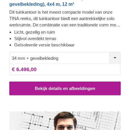
gevelbekleding), 4x4 m, 12 m²
Dit tuinkantoor is het meest compacte model van onze
TINA reeks, dit tuinkantoor biedt een aantrekkelijke solo
werkruimte. De combinatie van een traditionele vorm met
een zadeldak en een eigentijdse uitstraling aan de
Licht, gezellig en ruim
buitenkant, het is een uitstekende keuze voor iedereen die
Stijlvol overdekt terras
een rustige ruimte nodig heeft om te kunnen werken. Het
Geïsoleerde versie beschikbaar
meest gewaardeerde kenmerk van de TINA modellen zijn
de enorme, bijna kamerhoge ramen en deuren aan de
34 mm + gevelbekleding
voorzijde die voor veel natuurlijk licht zorgen gedurende de
€ 6.496,00
hele dag. Een ander stijlvol kenmerk is het charmante
terras, wat zeker van pas zal komen tijdens de
middagpauzes. Voor uw ultieme gemak is er ook een
Bekijk details en afbeeldingen
geïsoleerde versie van dit model beschikbaar.