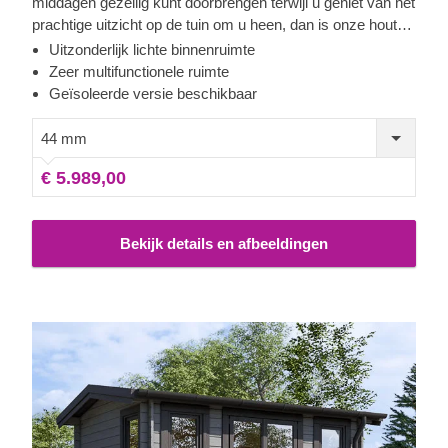
middagen gezellig kunt doorbrengen terwijl u geniet van het
prachtige uitzicht op de tuin om u heen, dan is onze houten
hut DEVON echt iets voor u! Dit mooie tuinhuis in een
Uitzonderlijk lichte binnenruimte
klassiek houten ontwerp, met een zadeldak en grote
Zeer multifunctionele ruimte
ramen en deuren met dubbele beglazing, is misschien net
Geïsoleerde versie beschikbaar
wat uw tuin mist! Om het u zo gemakkelijk mogelijk te
maken, is er ook een geïsoleerde versie van dit model
44 mm
verkrijgbaar.
€ 5.989,00
Bekijk details en afbeeldingen