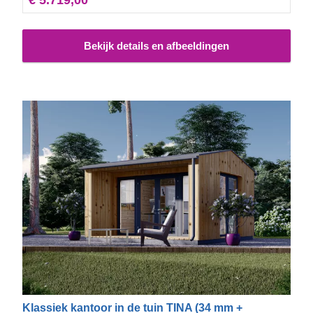
maken, is er ook een geïsoleerde versie van dit model
verkrijgbaar.
Bekijk details en afbeeldingen
Klassiek kantoor in de tuin TINA (34 mm +