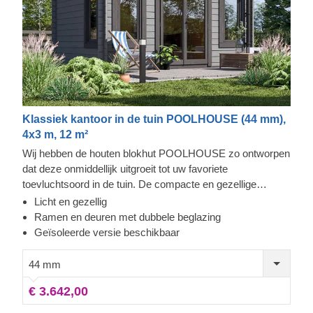
Klassiek kantoor in de tuin POOLHOUSE (44 mm),
4x3 m, 12 m²
Wij hebben de houten blokhut POOLHOUSE zo ontworpen
dat deze onmiddellijk uitgroeit tot uw favoriete
toevluchtsoord in de tuin. De compacte en gezellige
structuur creëert een aangenaam gevoel van ruimte, mede
Licht en gezellig
dankzij de ramen en deuren die bijna van vloer tot plafond
Ramen en deuren met dubbele beglazing
reiken en de hele voorkant van de hut bedekken. Stap
Geïsoleerde versie beschikbaar
binnen, laat de voordeur open en geniet van de frisse lucht
- uw tuinoase wacht op u! Om het u zo gemakkelijk
44 mm
mogelijk te maken, is er ook een geïsoleerde versie van dit
€ 3.642,00
model verkrijgbaar.