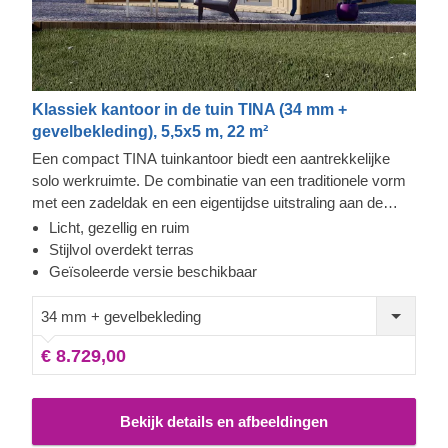
Klassiek kantoor in de tuin TINA (34 mm +
gevelbekleding), 5,5x5 m, 22 m²
Een compact TINA tuinkantoor biedt een aantrekkelijke
solo werkruimte. De combinatie van een traditionele vorm
met een zadeldak en een eigentijdse uitstraling aan de
buitenkant, het is een uitstekende keuze voor iedereen die
Licht, gezellig en ruim
een rustige ruimte nodig heeft om te kunnen werken. Het
Stijlvol overdekt terras
meest gewaardeerde kenmerk van de TINA modellen zijn
Geïsoleerde versie beschikbaar
de enorme, bijna kamerhoge ramen en deuren aan de
voorzijde die voor veel natuurlijk licht zorgen gedurende de
34 mm + gevelbekleding
hele dag. Een ander stijlvol kenmerk is het charmante
€ 8.729,00
terras, wat zeker van pas zal komen tijdens de
middagpauzes. Voor uw ultieme gemak is er ook een
geïsoleerde versie van dit model beschikbaar.
Bekijk details en afbeeldingen