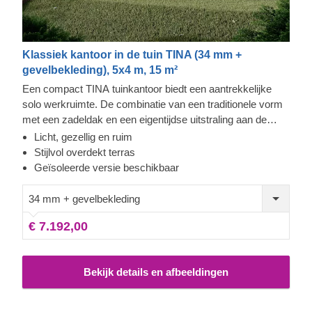
Klassiek kantoor in de tuin TINA (34 mm +
gevelbekleding), 5x4 m, 15 m²
Een compact TINA tuinkantoor biedt een aantrekkelijke
solo werkruimte. De combinatie van een traditionele vorm
met een zadeldak en een eigentijdse uitstraling aan de
buitenkant, het is een uitstekende keuze voor iedereen die
Licht, gezellig en ruim
een rustige ruimte nodig heeft om te kunnen werken. Het
Stijlvol overdekt terras
meest gewaardeerde kenmerk van de TINA modellen zijn
Geïsoleerde versie beschikbaar
de enorme, bijna kamerhoge ramen en deuren aan de
voorzijde die voor veel natuurlijk licht zorgen gedurende de
34 mm + gevelbekleding
hele dag. Een ander stijlvol kenmerk is het charmante
€ 7.192,00
terras, wat zeker van pas zal komen tijdens de
middagpauzes. Voor uw ultieme gemak is er ook een
geïsoleerde versie van dit model beschikbaar.
Bekijk details en afbeeldingen