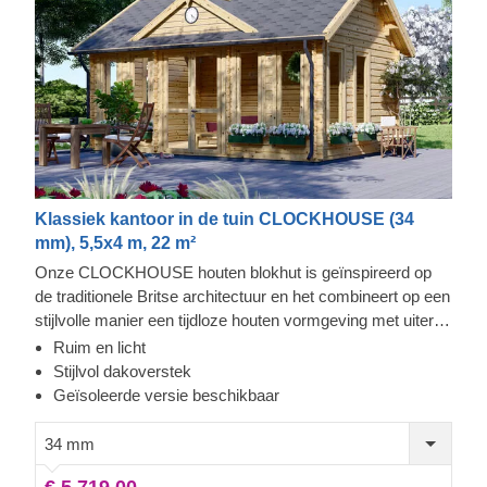
Klassiek kantoor in de tuin CLOCKHOUSE (34
mm), 5,5x4 m, 22 m²
Onze CLOCKHOUSE houten blokhut is geïnspireerd op
de traditionele Britse architectuur en het combineert op een
stijlvolle manier een tijdloze houten vormgeving met uiterst
functioneel comfort. Deze ruime hut wordt overspoeld met
Ruim en licht
natuurlijk licht dankzij de enorme ramen en deuren die de
Stijlvol dakoverstek
voorkant van het gebouw bedekken. Het is de perfecte
Geïsoleerde versie beschikbaar
oplossing voor het creëren van een loungeruimte in de tuin
of een gezellige plek waar u met uw familie en vrienden
34 mm
kunt samenkomen. Om het u zo gemakkelijk mogelijk te
€ 5.719,00