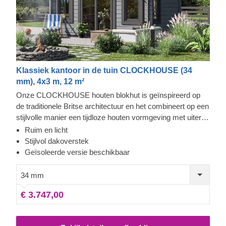
Klassiek kantoor in de tuin CLOCKHOUSE (34
mm), 4x3 m, 12 m²
Onze CLOCKHOUSE houten blokhut is geïnspireerd op
de traditionele Britse architectuur en het combineert op een
stijlvolle manier een tijdloze houten vormgeving met uiterst
functioneel comfort. Deze ruime hut wordt overspoeld met
Ruim en licht
natuurlijk licht dankzij de enorme ramen en deuren die de
Stijlvol dakoverstek
voorkant van het gebouw bedekken. Het is de perfecte
Geïsoleerde versie beschikbaar
oplossing voor het creëren van een loungeruimte in de tuin
of een gezellige plek waar u met uw familie en vrienden
34 mm
kunt samenkomen. Om het u zo gemakkelijk mogelijk te
€ 3.747,00
maken, is er ook een geïsoleerde versie van dit model
verkrijgbaar.