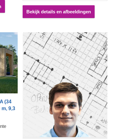
n
Bekijk details en afbeeldingen
A (34
 m, 9,3
nte