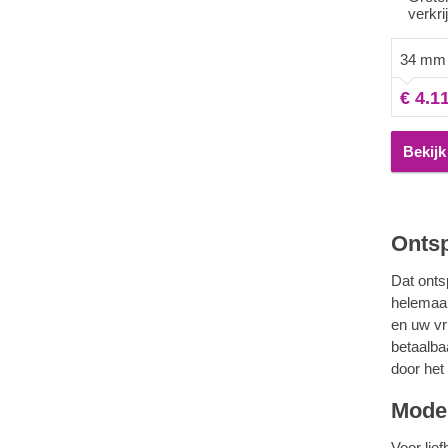
verkri
een extra
ook de c
34 mm 
strakke, 
hoge pla
€ 4.1
circuler
naaldhou
Bekijk
Ontsp
Dat onts
helemaal
en uw vr
betaalba
door het
Moder
Voor lie