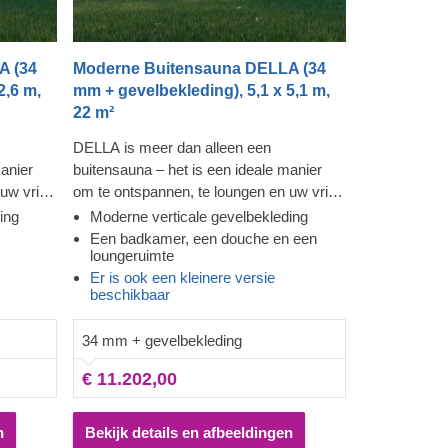
A (34
Moderne Buitensauna DELLA (34
2,6 m,
mm + gevelbekleding), 5,1 x 5,1 m,
22 m²
DELLA is meer dan alleen een
manier
buitensauna – het is een ideale manier
uw vrije
om te ontspannen, te loungen en uw vrije
door te
tijd op een onvergetelijke manier door te
ing
Moderne verticale gevelbekleding
e
brengen! Geniet van de weldadige
Een badkamer, een douche en een
loungeruimte
n kijk
warmte in deze moderne sauna en kijk
Er is ook een kleinere versie
 tot
door de ramen die bijna van vloer tot
beschikbaar
ing uit uw
plafond reiken, terwijl u de spanning uit uw
mte voor
lichaam voelt wegvloeien. De extra
34 mm + gevelbekleding
kelijke
voorzieningen zorgen voor een
wijl de
aangename sauna-sessie, terwijl de
€ 11.202,00
ie
ruime loungeruimte u en uw familie
jven. De
uitnodigt om nog wat langer te blijven. De
n
Bekijk details en afbeeldingen
aag toe
gevelbekleding voegt een extra laag toe