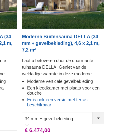
A (34
Moderne Buitensauna DELLA (34
2,1 m,
mm + gevelbekleding), 4,6 x 2,1 m,
7,2 m²
nte
Laat u betoveren door de charmante
tuinsauna DELLA! Geniet van de
rne
weldadige warmte in deze moderne
bijna van
sauna en kijk door de ramen die bijna van
ing
Moderne verticale gevelbekleding
de
vloer tot plafond reiken, terwijl u de
na
Een kleedkamer met plaats voor een
douche
gvloeien.
spanning uit uw lichaam voelt wegvloeien.
s
Er is ook een versie met terras
oor meer
De extra gevelbekleding zorgt voor meer
beschikbaar
e sauna
stevigheid en isolatie, en geeft de sauna
. Het hoge
een strakke, verfijnde uitstraling. In de
34 mm + gevelbekleding
leren,
voorruimte is er bovendien plaats voor
 zitten
een douche, zodat u zich voor of na uw
€ 6.474,00
sauna
saunabezoek kunt opfrissen.