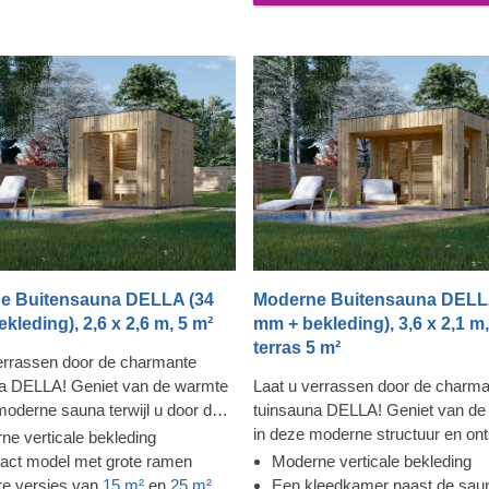
die bijdraagt aan de stevigheid en 
van de constructie, en zorgt voor
strakke en verzorgde uitstraling.
e Buitensauna DELLA (34
Moderne Buitensauna DELL
kleding), 2,6 x 2,6 m, 5 m²
mm + bekleding), 3,6 x 2,1 m,
terras 5 m²
errassen door de charmante
na DELLA! Geniet van de warmte
Laat u verrassen door de charm
moderne sauna terwijl u door de
tuinsauna DELLA! Geniet van de
erhoge ramen uitkijkt over uw tuin
in deze moderne structuur en on
ne verticale bekleding
hoe de spanning uit uw lichaam
daarna samen met familie en vri
ct model met grote ramen
Moderne verticale bekleding
t. De bekleding voegt niet alleen
het overdekte terras. Dit model, 
re versies van
15 m²
en
25 m²
Een kleedkamer naast de sau