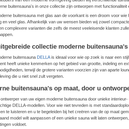
ne buitensauna's in onze collectie zijn ontworpen met functionaliteit e
erne buitensauna met glas aan de voorkant is een droom voor wie ho
g en veel glas. Afhankelijk van uw wensen bieden wij zowel compacte 
en complexere varianten die zelfs de meest veeleisende klanten zull
happen.
itgebreide collectie moderne buitensauna's 
derne buitensauna
DELLA
is ideaal voor wie op zoek is naar een stij
ent heeft unieke kenmerken op het gebied van grootte, indeling en e
odigdheden, terwijl de grotere varianten voorzien zijn van aparte lo
eving die u niet snel zult vergeten.
ne buitensauna's op maat, door u ontworp
ontwerper van uw eigen moderne buitensauna door unieke interieur- 
chtige DELLA-modellen. Voor wie niet tevreden is met standaardoplo
n te luisteren en u te begeleiden bij het creëren van de op maat 
aand model wilt aanpassen of een unieke sauna wilt laten ontwerpen, w
ingen voldoet.