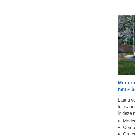
Modern
mm + be
Laat u v
tuinsau
in deze 
bijna vlo
Moder
en voel 
Compa
verdwijn
Grote