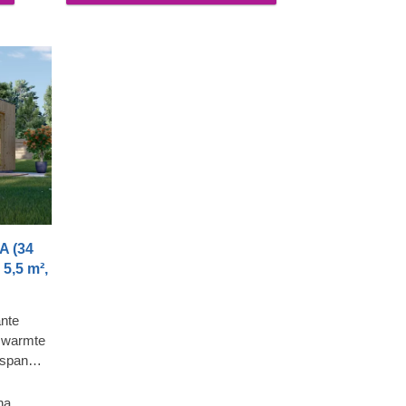
isolatie
die bijdraagt aan de stevigheid en isolatie
 een
van de constructie, en zorgt voor een
strakke en verzorgde uitstraling.
A (34
 5,5 m²,
ante
 warmte
tspan
enden op
voorzien
na