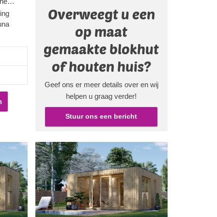
rne
Overweegt u een
 met uw
ing
kte
una
op maat
iet
er
gemaakte blokhut
t ook
of houten huis?
raling.
 voor
Geef ons er meer details over en wij
 uitzicht
helpen u graag verder!
n
Stuur ons een bericht