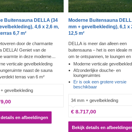
e Buitensauna DELLA (34
Moderne Buitensauna DELL
velbekleding), 4,6 x 2,6 m,
mm + gevelbekleding), 6,1 x 
terras 6,7 m²
12,5 m²
etoveren door de charmante
DELLA is meer dan alleen een
a DELLA! Geniet van de
buitensauna – het is een ideale 
ge warmte in deze moderne
om te ontspannen, te loungen en 
n onstpan daarna samen met uw
tijd op een onvergetelijke manier 
ne verticale gevelbekleding
Moderne verticale gevelbekled
en vrienden op het overdekte
brengen! Geniet van de weldadig
oungeruimte naast de sauna
Afzonderlijke douche- en
loungeruimtes
De gevelbekleding voegt niet
warmte in deze moderne sauna e
verdekt terras van 6 m²
Er is ook een grotere versie
en extra laag toe voor meer
door de ramen die bijna van vloer
beschikbaar
id en isolatie, maar zorgt ook
plafond reiken, terwijl u de spann
+ gevelbekleding
strakke en verfijnde uitstraling.
lichaam voelt wegvloeien. De rui
34 mm + gevelbekleding
79,00
eruimte heeft ook ruimte voor
een douche zorgt voor een gemak
oek en biedt een geweldig uitzicht
manier om uzelf op te frissen, ter
€ 8.717,00
n.
ruime loungeruimte u en uw famil
 details en afbeeldingen
uitnodigt om nog wat langer te bli
Bekijk details en afbeeldinge
gevelbekleding voegt een extra l