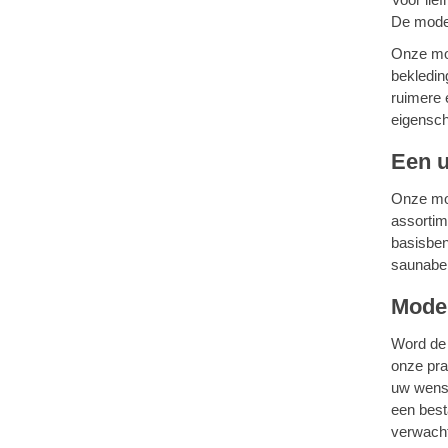
De moder
Onze mod
bekledin
ruimere 
eigensc
Een u
Onze mo
assortim
basisben
saunabel
Moder
Word de 
onze pra
uw wense
een best
verwacht