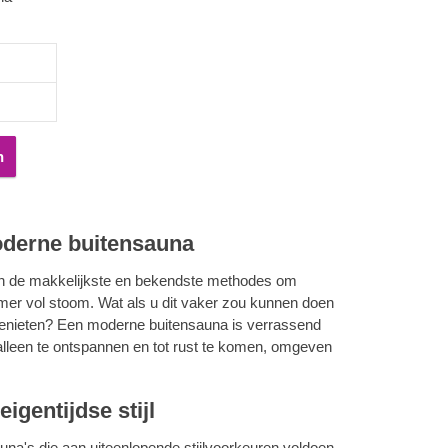
leen meer
en
kzij het
maal
le banken
 te
n
ie.
moderne buitensauna
an de makkelijkste en bekendste methodes om
amer vol stoom. Wat als u dit vaker zou kunnen doen
genieten? Een moderne buitensauna is verrassend
 alleen te ontspannen en tot rust te komen, omgeven
igentijdse stijl
na's die aan uiteenlopende stijlvoorkeuren voldoen.