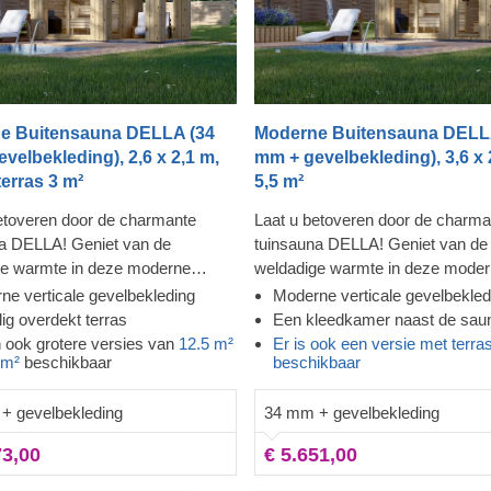
e Buitensauna DELLA (34
Moderne Buitensauna DELL
velbekleding), 2,6 x 2,1 m,
mm + gevelbekleding), 3,6 x 
terras 3 m²
5,5 m²
etoveren door de charmante
Laat u betoveren door de charma
a DELLA! Geniet van de
tuinsauna DELLA! Geniet van de
ge warmte in deze moderne
weldadige warmte in deze mode
 kijk door de ramen die bijna van
sauna en kijk door de ramen die 
ne verticale gevelbekleding
Moderne verticale gevelbekled
 plafond reiken, terwijl u de
vloer tot plafond reiken, terwijl u 
ig overdekt terras
Een kleedkamer naast de sau
 uit uw lichaam voelt wegvloeien.
spanning uit uw lichaam voelt we
n ook grotere versies van
12.5 m²
Er is ook een versie met terra
 m²
beschikbaar
beschikbaar
 gevelbekleding zorgt voor meer
De extra gevelbekleding zorgt v
d en isolatie, en geeft de sauna
stevigheid en isolatie, en geeft d
+ gevelbekleding
34 mm + gevelbekleding
ke, verfijnde uitstraling. Het
een strakke, verfijnde uitstraling
e terras creëert meer ruimte om
plafond laat de warmte goed circu
73,00
€ 5.651,00
en en af te koelen na de sauna.
en u kunt comfortabel op de bank
en zich omkleden voordat u de 