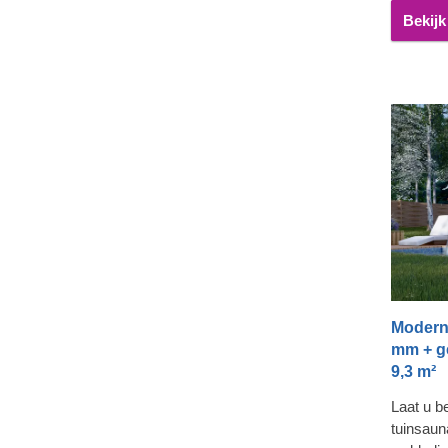
Bekijk
Modern
mm + ge
9,3 m²
Laat u b
tuinsaun