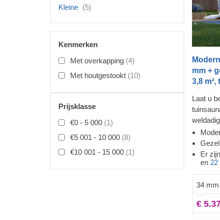
Kleine
(5)
Kenmerken
Modern
Met overkapping
(4)
mm + ge
Met houtgestookt
(10)
3,8 m², 
Laat u b
Prijsklasse
tuinsaun
weldadi
€0 - 5 000
(1)
sauna en
Moder
€5 001 - 10 000
(8)
vloer tot
Gezell
€10 001 - 15 000
(1)
spanning
Er zij
en
22
De extra
stevighei
34 mm 
een strak
overdekt
€ 5.3
te loung