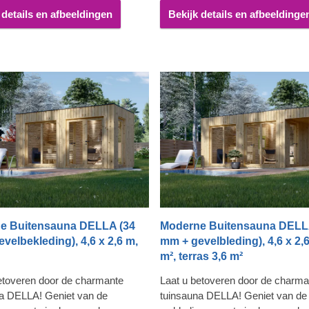
betreedt.
 details en afbeeldingen
Bekijk details en afbeeldinge
e Buitensauna DELLA (34
Moderne Buitensauna DELL
velbekleding), 4,6 x 2,6 m,
mm + gevelbleding), 4,6 x 2,6
m², terras 3,6 m²
etoveren door de charmante
Laat u betoveren door de charma
a DELLA! Geniet van de
tuinsauna DELLA! Geniet van de