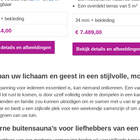
jgbaar
 isolatielaag toe, maar versterkt
van extra bekleding, biedt niet al
Een overdekt terras van 5 m²
onstructie en zorgt voor een
stevigheid en isolatie maar ook e
+ bekleding
verfijnde uitstraling. Dankzij het
strakke, verfijnde uitstraling. Dan
34 mm + bekleding
fond kan de warmte optimaal
hoge plafond kan de warmte opti
14,00
€ 7.489,00
en, terwijl het langzaam gegroeide
circuleren, terwijl de comfortabe
t de warmte langdurig vasthoudt.
u een ideale plek bieden om te
ontspannen en u gemakkelijk om
 details en afbeeldingen
Bekijk details en afbeeldinge
kleden, vóór of na uw saunasess
an uw lichaam en geest in een stijlvolle, 
panning voor iedereen essentieel is, kan niemand ontkennen. Een v
 tot rust te komen, is door uzelf volledig onder te dompelen in een k
ienden en familie zou kunnen uitnodigen om er samen met u van te 
ar en biedt u een stijlvolle plek voor een weekendje samenzijn of om
 groen van uw tuin.
ne buitensauna’s voor liefhebbers van een e
fhebbers van een moderne vormgeving bieden wij verschillende tuinsau