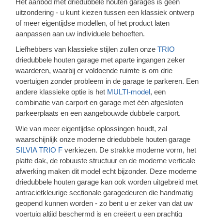
Het aanbod met driedubbele houten garages is geen
uitzondering - u kunt kiezen tussen een klassiek ontwerp
of meer eigentijdse modellen, of het product laten
aanpassen aan uw individuele behoeften.
Liefhebbers van klassieke stijlen zullen onze
TRIO
driedubbele houten garage met aparte ingangen zeker
waarderen, waarbij er voldoende ruimte is om drie
voertuigen zonder probleem in de garage te parkeren. Een
andere klassieke optie is het
MULTI-model
, een
combinatie van carport en garage met één afgesloten
parkeerplaats en een aangebouwde dubbele carport.
Wie van meer eigentijdse oplossingen houdt, zal
waarschijnlijk onze moderne driedubbele houten garage
SILVIA TRIO F
verkiezen. De strakke moderne vorm, het
platte dak, de robuuste structuur en de moderne verticale
afwerking maken dit model echt bijzonder. Deze moderne
driedubbele houten garage kan ook worden uitgebreid met
antracietkleurige sectionale garagedeuren die handmatig
geopend kunnen worden - zo bent u er zeker van dat uw
voertuig altijd beschermd is en creëert u een prachtig