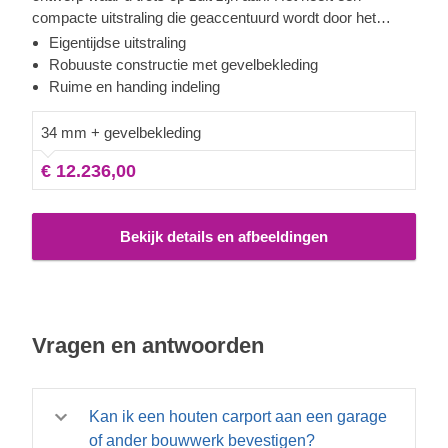
compacte uitstraling die geaccentuurd wordt door het
zadeldak en de gladde, strakke lijnen. De indeling aan de
Eigentijdse uitstraling
binnenkant beslaat een ruimte van 49 m², waar u
Robuuste constructie met gevelbekleding
comfortabel uw voertuigen kunt parkeren, wetende dat u
Ruime en handing indeling
deze veilig en beschermd tegen de elementen achterlaat.
Ontdek het echte gemakt met SILVIA TRIO!
34 mm + gevelbekleding
€ 12.236,00
Bekijk details en afbeeldingen
Vragen en antwoorden
Kan ik een houten carport aan een garage
of ander bouwwerk bevestigen?