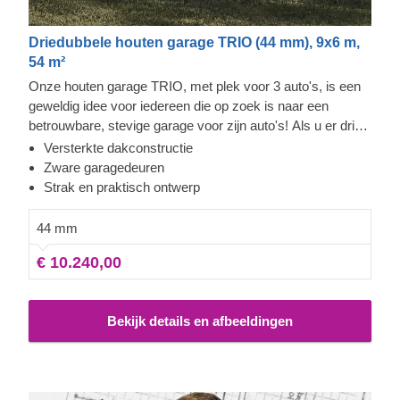
Driedubbele houten garage TRIO (44 mm), 9x6 m,
54 m²
Onze houten garage TRIO, met plek voor 3 auto's, is een
geweldig idee voor iedereen die op zoek is naar een
betrouwbare, stevige garage voor zijn auto's! Als u er drie
heeft, gebruik dan deze garage om uw auto's uit de wind
Versterkte dakconstructie
en de sneeuw te houden. Als u op zoek bent naar een
Zware garagedeuren
derde, laat deze garage u dan inspireren. Een stevige
Strak en praktisch ontwerp
constructie is verzekerd dankzij de tand- en groefplanken,
een stijlvolle ,moderne uitstraling, en een zware
44 mm
garageduer maken van TRIO een waardevolle aankoop.
€ 10.240,00
Het praktische kan ook niet over het hoofd worden gezien -
dubbele deuren zorgen voor extra bewegingsruimte en de
ramen zorgen voor een natuurlijk licht. Wat is er niet om
Bekijk details en afbeeldingen
van te houden?