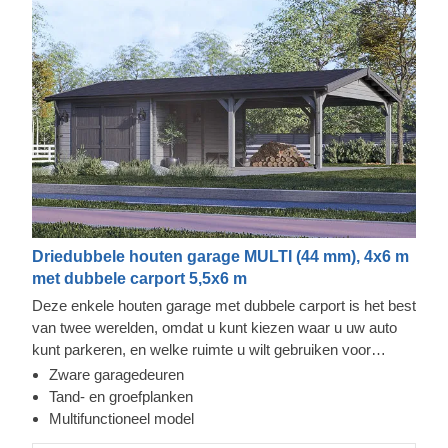
Driedubbele houten garage MULTI (44 mm), 4x6 m
met dubbele carport 5,5x6 m
Deze enkele houten garage met dubbele carport is het best
van twee werelden, omdat u kunt kiezen waar u uw auto
kunt parkeren, en welke ruimte u wilt gebruiken voor
opslag of andere voertuigen. Nu hoeft u niet te kiezen
Zware garagedeuren
tussen deze twee opties - geniet gewoon van de luxe van
Tand- en groefplanken
een veilige opbergplaats voor voertuigen en extra ruimte
Multifunctioneel model
voor een werkplaats! U kunt er helemaal voor gaan met