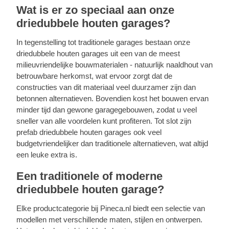
onderdelen. De duur van de garantie is
Wat is er zo speciaal aan onze
constructie te veranderen en nog veel meer.
afhankelijk van de grootte en het soort
Bel ons op
+31208905588
, en we gaan samen
driedubbele houten garages?
constructie van de verschillende bouwwerken.
met u aan de slag!
De garantie geldt voor de volledige periode,
In tegenstelling tot traditionele garages bestaan onze
indien het product correct wordt onderhouden
driedubbele houten garages uit een van de meest
en als er aan alle andere garantievoorwaarden
milieuvriendelijke bouwmaterialen - natuurlijk naaldhout van
wordt voldaan. Ga voor meer informatie naar
betrouwbare herkomst, wat ervoor zorgt dat de
onze Garantie pagina.
constructies van dit materiaal veel duurzamer zijn dan
betonnen alternatieven. Bovendien kost het bouwen ervan
minder tijd dan gewone garagegebouwen, zodat u veel
sneller van alle voordelen kunt profiteren. Tot slot zijn
prefab driedubbele houten garages ook veel
budgetvriendelijker dan traditionele alternatieven, wat altijd
een leuke extra is.
Een traditionele of moderne
driedubbele houten garage?
Elke productcategorie bij Pineca.nl biedt een selectie van
modellen met verschillende maten, stijlen en ontwerpen.