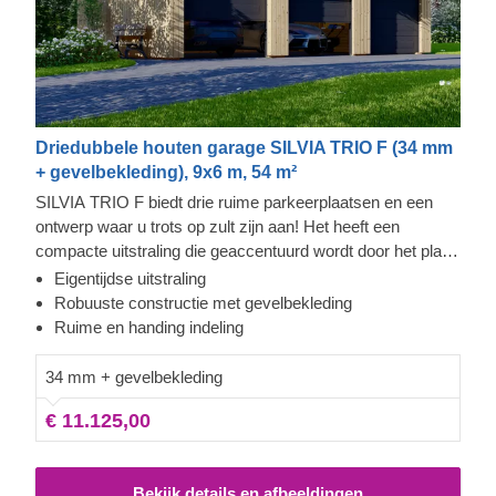
Driedubbele houten garage SILVIA TRIO F (34 mm
+ gevelbekleding), 9x6 m, 54 m²
SILVIA TRIO F biedt drie ruime parkeerplaatsen en een
ontwerp waar u trots op zult zijn aan! Het heeft een
compacte uitstraling die geaccentuurd wordt door het platte
dak en de gladde, strakke lijnen. De indeling aan de
Eigentijdse uitstraling
binnenkant beslaat een ruimte van 49 m², waar u
Robuuste constructie met gevelbekleding
comfortabel uw voertuigen kunt parkeren, wetende dat u
Ruime en handing indeling
deze veilig en beschermd tegen de elementen achterlaat.
Ontdek het echte gemakt met SILVIA TRIO F!
34 mm + gevelbekleding
€ 11.125,00
Bekijk details en afbeeldingen