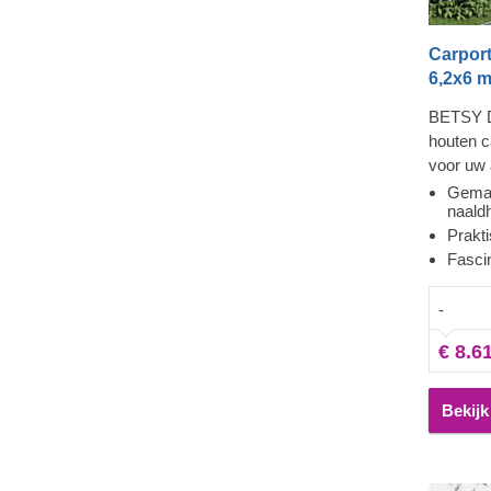
Carpor
6,2x6 
BETSY D
houten c
voor uw 
manouvre
Gemaa
naald
een die 
Prakt
voorzien
Fasci
langzaam
groefpla
-
fabrieksg
upgraden
€ 8.6
u anders
van uw a
een koop
Bekijk