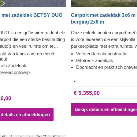
t met zadeldak BETSY DUO
Carport met zadeldak 3x6 m
m
berging 2x6 m
UO is een geïnspireerd dubbele
Onze enkele houten carport met
arport die een sterke beschutting
is voor iedereen die een stijlvolle
auto's en veel ruimte om te
parkeerplaats met extra ruimte, 
ren biedt. Deze aankoop is er
opberging of om te loungen, wilt 
kt van langzaam groeiend
Versterkte dakconstructie
hout
u nog jarenlang van plezier zal
Uw auto zal altijd aan uw zijde st
Pitotresk zadeldak
isch Zadeldak
 - de carport is gemaakt van
erg handig is als u uw banden aa
Doordacht en praktisch ontwe
nerend ontwerp
groeiend naaldhout met tand- en
vervangen ben of andere
nken en heeft 5-10 jaar
reparatiewerkzaamheden uitvoer
-
arantie. Tijd om uw tuin te
carport is een genot - een moder
€ 5.355,00
 en kostbare tijd te besparen die
uitstraling, voldoende ruimte en 
16,00
 in de ochtend aan het onderhoud
degelijke bescherming om uw au
uto kwijt zou kunnen zijn. Over
en nacht tegen vlekken te besch
Bekijk details en afbeeldinge
je gesproken!
Dit is eankoop waar u geen spijt 
 details en afbeeldingen
krijgen.