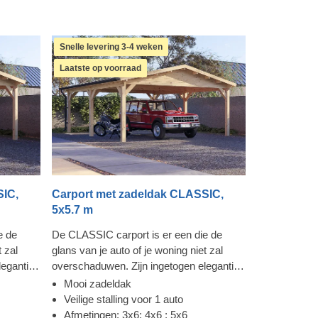
Snelle levering 3-4 weken
Laatste op voorraad
SIC,
Carport met zadeldak CLASSIC,
5x5.7 m
e de
De CLASSIC carport is er een die de
t zal
glans van je auto of je woning niet zal
legantie
overschaduwen. Zijn ingetogen elegantie
et
is echter zeer aantrekkelijk, en het
Mooi zadeldak
t altijd
vakmanschap: betrouwbaar. Je hebt altijd
Veilige stalling voor 1 auto
 de auto
snel toegang vanaf elke kant van de auto
Afmetingen: 3x6; 4x6 ; 5x6