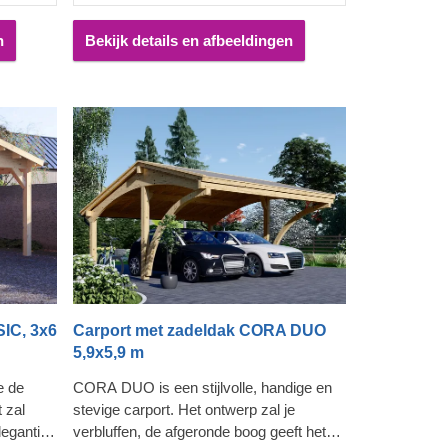
dat u de het carportmodel kunt
t beste
samenstellen op de manier die het beste
n
Bekijk details en afbeeldingen
bij uw wensen past.
IC, 3x6
Carport met zadeldak CORA DUO
5,9x5,9 m
e de
CORA DUO is een stijlvolle, handige en
t zal
stevige carport. Het ontwerp zal je
legantie
verbluffen, de afgeronde boog geeft het