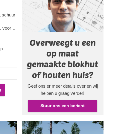
t schuur
e
, voor
hebben.
Overweegt u een
de staan,
n aan het
rp
op maat
t. Deze
gemaakte blokhut
ne
of houten huis?
een
to's dag
Geef ons er meer details over en wij
ermen.
n
helpen u graag verder!
van zult
Stuur ons een bericht