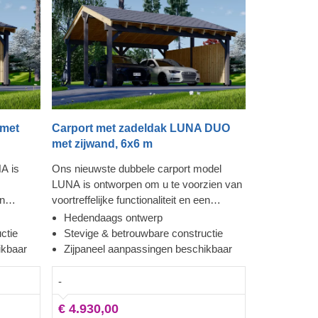
 met
Carport met zadeldak LUNA DUO
met zijwand, 6x6 m
A is
Ons nieuwste dubbele carport model
LUNA is ontworpen om u te voorzien van
en
voortreffelijke functionaliteit en een
tijlvolle
hedendaagse uitstraling. Met een stijlvolle
Hedendaags ontwerp
ie en
moderne vorm, strakke constructie en
ctie
Stevige & betrouwbare constructie
rachtig
een traditioneel zadeldak, deze prachtig
ikbaar
Zijpaneel aanpassingen beschikbaar
carport zal waarschijnlijk een
uw
toegevoegde waarde worden in uw
-
t een
achtertuin. De mogelijkheid om uit een
€ 4.930,00
ervoor
aantal zijpanelen te kiezen zorgt ervoor