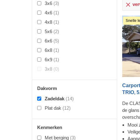
3x6
(3)
verw
4x6
(1)
Snelle 
4x8
(1)
5x6
(2)
6x6
(5)
6x8
(1)
6x9
(1)
3x8
(0)
Carpor
Dakvorm
TRIO, 5
Zadeldak
(14)
De CLASS
Plat dak
(12)
de glans 
overscha
elegantie
Mooi 
Kenmerken
vakmans
Veilig
Met berging
(3)
altijd s
Aanpa