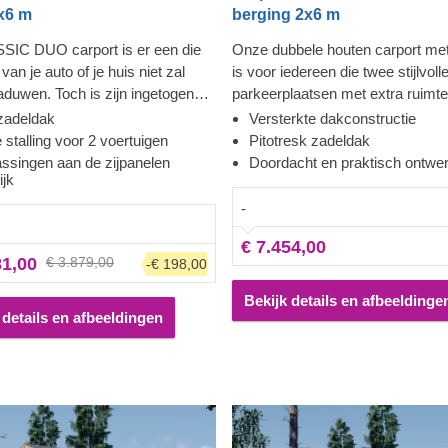
x6 m
berging 2x6 m
SIC DUO carport is er een die
Onze dubbele houten carport me
van je auto of je huis niet zal
is voor iedereen die twee stijlvoll
duwen. Toch is zijn ingetogen
parkeerplaatsen met extra ruimte
 erg aantrekkelijk, en het
opberging of om te loungen, wilt 
zadeldak
Versterkte dakconstructie
chap – betrouwbaar. Je hebt
Uw auto's zullen altijd aan uw zij
e stalling voor 2 voertuigen
Pitotresk zadeldak
nel toegang vanaf elke kant van de
wat erg handig is als u uw bande
ssingen aan de zijpanelen
Doordacht en praktisch ontwe
ijk
 2) om hem te repareren, schoon
vervangen ben of andere
 of te controleren, met wat
reparatiewerkzaamheden uitvoer
-
ver voor opslag. Dit kan een snel
carport is een genot - een moder
€ 7.454,00
ijn dat meteen veel rust geeft
uitstraling, voldoende ruimte en 
81,00
€ 3.879,00
-€ 198,00
 in elkaar zit. De optionele
degelijke bescherming om uw au
 waaronder extra wandpanelen,
en nacht tegen vlekken te besch
Bekijk details en afbeeldinge
e ook helpen om een of twee
Dit is eankoop waar u geen spijt 
 details en afbeeldingen
an deze carport af te sluiten voor
krijgen.
scherming tegen de elementen.