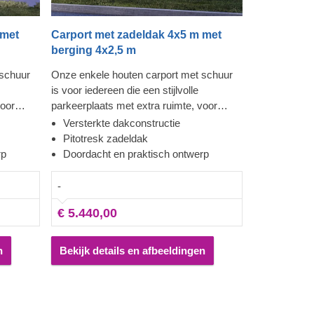
 met
Carport met zadeldak 4x5 m met
berging 4x2,5 m
 schuur
Onze enkele houten carport met schuur
is voor iedereen die een stijlvolle
voor
parkeerplaats met extra ruimte, voor
hebben.
opberging of om te loungen, wilt hebben.
Versterkte dakconstructie
aan, wat
Uw auto zal altijd aan uw zijde staan, wat
Pitotresk zadeldak
n het
erg handig is als u uw banden aan het
rp
Doordacht en praktisch ontwerp
vervangen ben of andere
t. Deze
reparatiewerkzaamheden uitvoert. Deze
-
ne
carport is een genot - een moderne
€ 5.440,00
een
uitstraling, voldoende ruimte en een
to dag
degelijke bescherming om uw auto dag
ermen.
en nacht tegen vlekken te beschermen.
n
Bekijk details en afbeeldingen
van zult
Dit is eankoop waar u geen spijt van zult
krijgen.