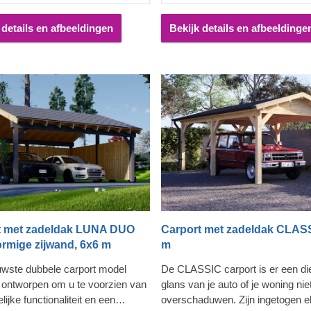
 het carportmodel kunt
dat u de het carportmodel kunt
llen op de manier die het beste
samenstellen op de manier die he
 details en afbeeldingen
Bekijk details en afbeeldinge
ensen past.
bij uw wensen past.
t met zadeldak LUNA DUO
Carport met zadeldak CLASS
ormige zijwand, 6x6 m
m
wste dubbele carport model
De CLASSIC carport is er een di
ontworpen om u te voorzien van
glans van je auto of je woning nie
elijke functionaliteit en een
overschaduwen. Zijn ingetogen e