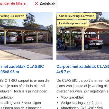
ijder de filters
Zadeldak
levering 3-4 weken
Snelle levering 3-4 weken
Laatste op voorraad
t met zadeldak CLASSIC
Carport met zadeldak CLAS
.95x8.95 m
4x5.7 m
IC TRIO carport is er een die
De CLASSIC carport is er een di
van je auto of je huis niet zal
glans van je auto of je woning nie
duwen. Toch is zijn ingetogen
overschaduwen. Zijn ingetogen e
 erg aantrekkelijk, en het
is echter zeer aantrekkelijk, en h
zadeldak
Mooi zadeldak
chap – betrouwbaar. Je hebt
vakmanschap: betrouwbaar. Je heb
e stalling voor 3 voertuigen
Veilige stalling voor 1 auto
nel toegang vanaf elke kant van de
snel toegang vanaf elke kant van
ssingen aan de zijpanelen
Afmetingen: 3x6; 4x6 ; 5x6