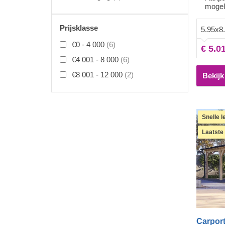
mogel
auto (of
schoon t
Prijsklasse
5.95x8
wat ruim
snel proj
€0 - 4 000
(6)
€ 5.0
geeft zod
€4 001 - 8 000
(6)
extra's,
kunnen j
€8 001 - 12 000
(2)
Bekijk
kanten v
meer be
Handig!
Snelle 
Laatste
Carpor