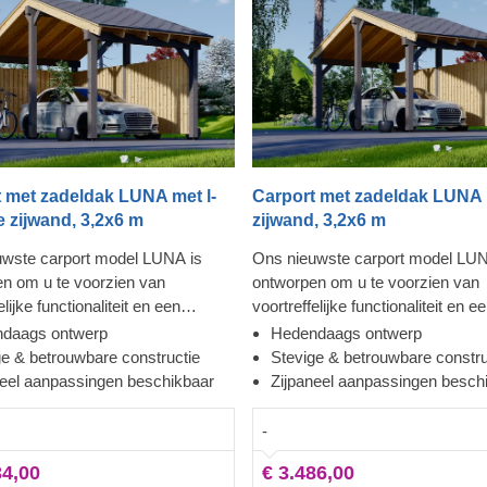
 met zadeldak LUNA met l-
Carport met zadeldak LUNA
 zijwand, 3,2x6 m
zijwand, 3,2x6 m
uwste carport model LUNA is
Ons nieuwste carport model LUN
n om u te voorzien van
ontworpen om u te voorzien van
elijke functionaliteit en een
voortreffelijke functionaliteit en e
se uitstraling. Met een stijlvolle
hedendaagse uitstraling. Met een s
daags ontwerp
Hedendaags ontwerp
vorm, strakke constructie en
moderne vorm, strakke construct
ge & betrouwbare constructie
Stevige & betrouwbare constru
itioneel zadeldak, deze prachtig
een traditioneel zadeldak, deze p
neel aanpassingen beschikbaar
Zijpaneel aanpassingen besch
al waarschijnlijk een
carport zal waarschijnlijk een
egde waarde worden in uw
toegevoegde waarde worden in 
-
in. De mogelijkheid om uit een
achtertuin. De mogelijkheid om ui
34,00
€ 3.486,00
ijpanelen te kiezen zorgt ervoor
aantal zijpanelen te kiezen zorgt 