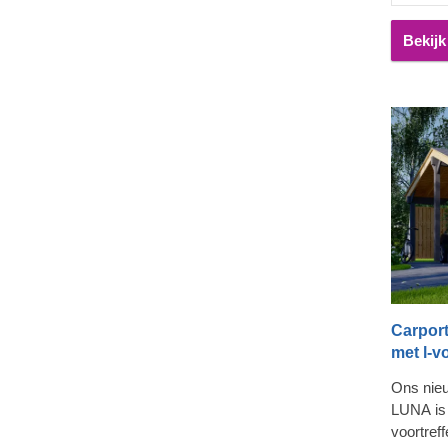
dat u de
samenste
Bekijk
bij uw w
Carpor
met l-v
Ons nieu
LUNA is 
voortreff