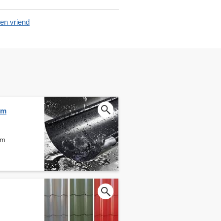
en vriend
em
em