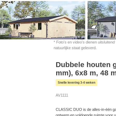
* Foto's en video's dienen uitsluiten
natuurlijke staat geleverd.
Dubbele houten 
mm), 6x8 m, 48 m
Snelle levering 3-4 weken
AV1111
CLASSIC DUO is de alles-in-één ga
ontwerp en voldoende ruimte voor u