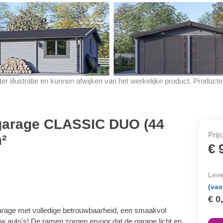
d ter illustratie en kunnen afwijken van het werkelijke product. Produ
garage CLASSIC DUO (44
Prijs
²
€ 
Leve
(vas
€ 0
rage met volledige betrouwbaarheid, een smaakvol
w auto's! De ramen zorgen ervoor dat de garage licht en