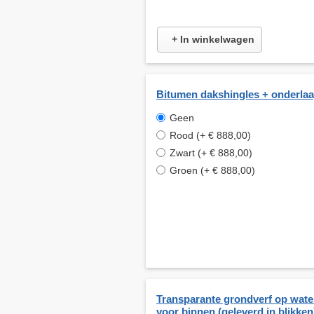
+ In winkelwagen
Bitumen dakshingles + onderla
Geen
Rood (+ € 888,00)
Zwart (+ € 888,00)
Groen (+ € 888,00)
Transparante grondverf op wate
voor binnen (geleverd in blikken