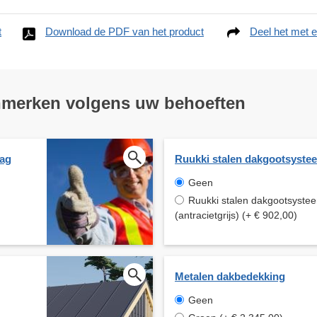
t
Download de PDF van het product
Deel het met e
nmerken volgens uw behoeften
aag
Ruukki stalen dakgootsyste
Geen
Ruukki stalen dakgootsyste
(antracietgrijs) (+ € 902,00)
Metalen dakbedekking
Geen