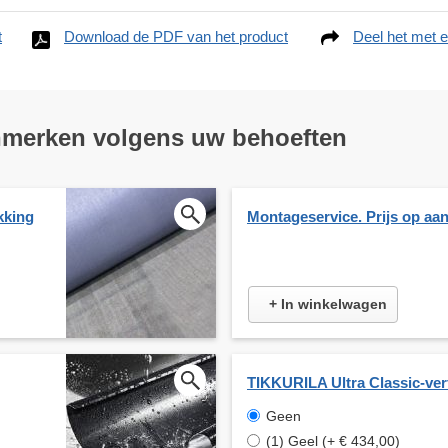
t
Download de PDF van het product
Deel het met e
nmerken volgens uw behoeften
kking
Montageservice. Prijs op aa
+ In winkelwagen
TIKKURILA Ultra Classic-ver
Geen
(1) Geel (+ € 434,00)