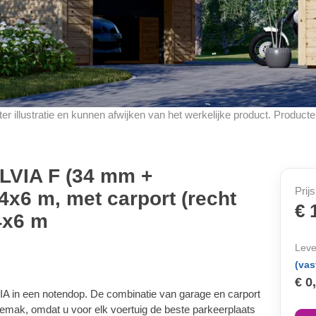
d ter illustratie en kunnen afwijken van het werkelijke product. Produ
LVIA F (34 mm +
Prijs
4x6 m, met carport (recht
€ 
4x6 m
Leve
(vas
€ 0
VIA in een notendop. De combinatie van garage en carport
emak, omdat u voor elk voertuig de beste parkeerplaats