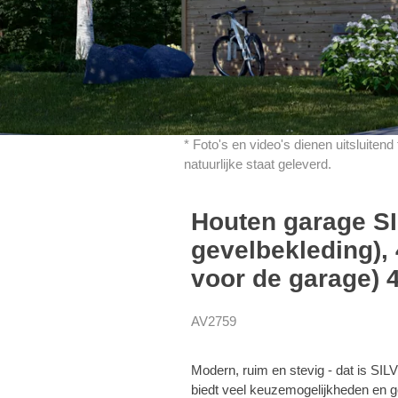
* Foto's en video's dienen uitsluiten
natuurlijke staat geleverd.
Houten garage SI
gevelbekleding), 
voor de garage) 
AV2759
Modern, ruim en stevig - dat is SIL
biedt veel keuzemogelijkheden en g