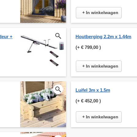
+ In winkelwagen
deur +
Houtberging 2.2m x 1.44m
(+
€ 799,00
)
+ In winkelwagen
Luifel 3m x 1.5m
(+
€ 452,00
)
+ In winkelwagen