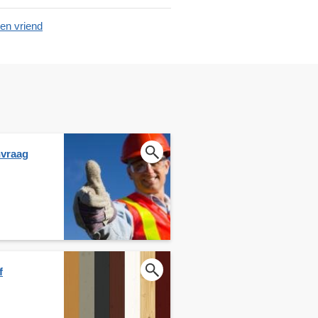
en vriend
nvraag
f