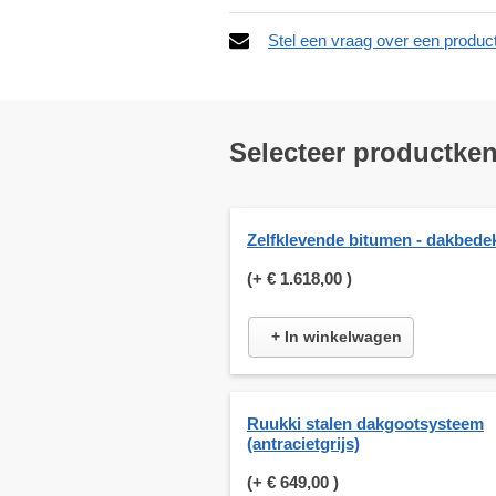
Stel een vraag over een produc
Selecteer productke
Zelfklevende bitumen - dakbede
(+
€ 1.618,00
)
+ In winkelwagen
Ruukki stalen dakgootsysteem
(antracietgrijs)
(+
€ 649,00
)