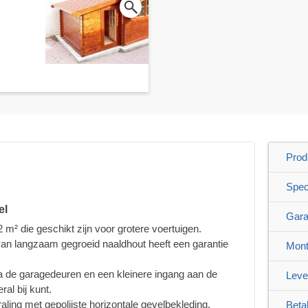
Prod
Speci
el
Gara
 m² die geschikt zijn voor grotere voertuigen.
van langzaam gegroeid naaldhout heeft een garantie
Mont
a de garagedeuren en een kleinere ingang aan de
Leve
ral bij kunt.
raling met gepolijste horizontale gevelbekleding.
Beta