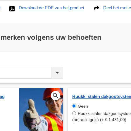
t
Download de PDF van het product
Deel het met e
nmerken volgens uw behoeften
aag
Ruukki stalen dakgootsyste
Geen
Ruukki stalen dakgootsyste
(antracietgrijs) (+ € 1.431,00)