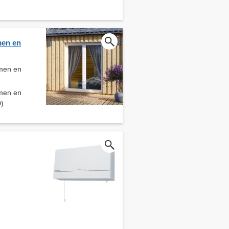
men en
men en
men en
0)