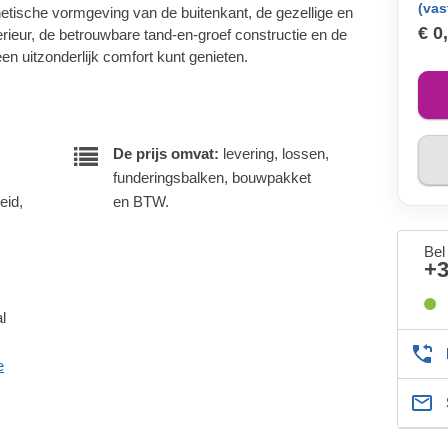
(vas
hetische vormgeving van de buitenkant, de gezellige en
€ 0
erieur, de betrouwbare tand-en-groef constructie en de
en uitzonderlijk comfort kunt genieten.
De prijs omvat:
levering, lossen,
funderingsbalken, bouwpakket
eid,
en BTW.
Bel
+
l
e