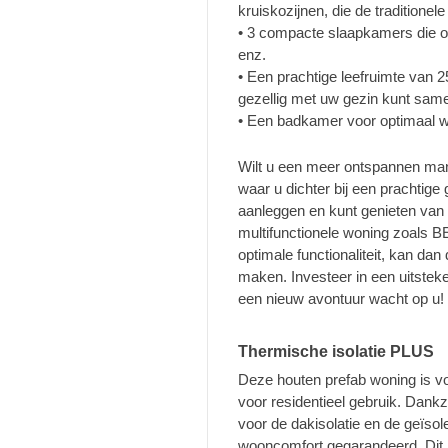
kruiskozijnen, die de traditione
• 3 compacte slaapkamers die o
enz.
• Een prachtige leefruimte van 
gezellig met uw gezin kunt same
• Een badkamer voor optimaal 
Wilt u een meer ontspannen man
waar u dichter bij een prachtig
aanleggen en kunt genieten van h
multifunctionele woning zoals BE
optimale functionaliteit, kan da
maken. Investeer in een uitstek
een nieuw avontuur wacht op u!
Thermische isolatie PLUS
Deze houten prefab woning is vo
voor residentieel gebruik. Dank
voor de dakisolatie en de geïs
wooncomfort gegarandeerd. Dit h