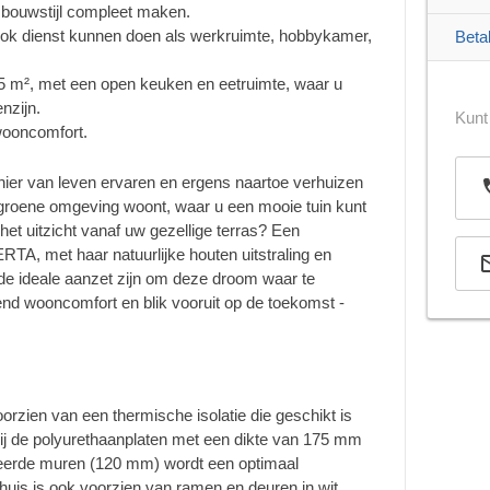
le bouwstijl compleet maken.
ok dienst kunnen doen als werkruimte, hobbykamer,
Beta
25 m², met een open keuken en eetruimte, waar u
nzijn.
Kunt
wooncomfort.
ier van leven ervaren en ergens naartoe verhuizen
e groene omgeving woont, waar u een mooie tuin kunt
et uitzicht vanaf uw gezellige terras? Een
RTA, met haar natuurlijke houten uitstraling en
n de ideale aanzet zijn om deze droom waar te
end wooncomfort en blik vooruit op de toekomst -
orzien van een thermische isolatie die geschikt is
zij de polyurethaanplaten met een dikte van 175 mm
oleerde muren (120 mm) wordt een optimaal
uis is ook voorzien van ramen en deuren in wit