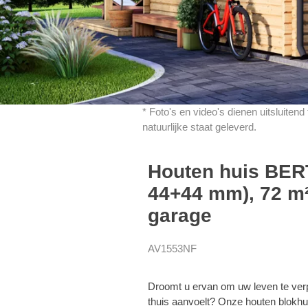
* Foto's en video's dienen uitsluiten
natuurlijke staat geleverd.
Houten huis BER
44+44 mm), 72 m²
garage
AV1553NF
Droomt u ervan om uw leven te ver
thuis aanvoelt? Onze houten blokhu