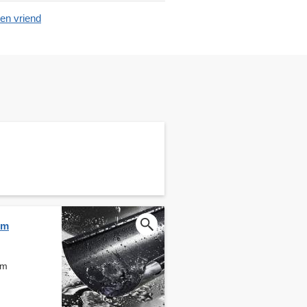
en vriend
em
em