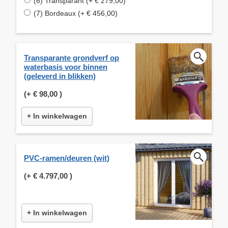
(6) Transparant (+ € 279,00)
(7) Bordeaux (+ € 456,00)
Transparante grondverf op
waterbasis voor binnen
(geleverd in blikken)
(+
€ 98,00
)
+ In winkelwagen
PVC-ramen/deuren (wit)
(+
€ 4.797,00
)
+ In winkelwagen