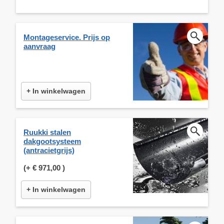
Montageservice. Prijs op
aanvraag
+ In winkelwagen
Ruukki stalen
dakgootsysteem
(antracietgrijs)
(+
€ 971,00
)
+ In winkelwagen