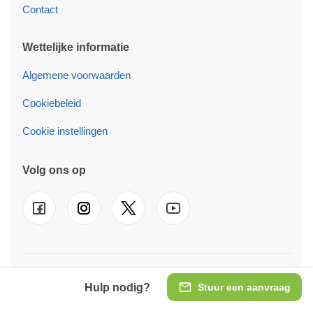
Contact
Wettelijke informatie
Algemene voorwaarden
Cookiebeleid
Cookie instellingen
Volg ons op
© 2026 Pineca B.V. Wij zijn ook actief in
UK
-
FR
-
DE
-
IT
-
ES
-
PT
-
SE
-
AT
-
PL
-
IE
Hulp nodig?
Stuur een aanvraag