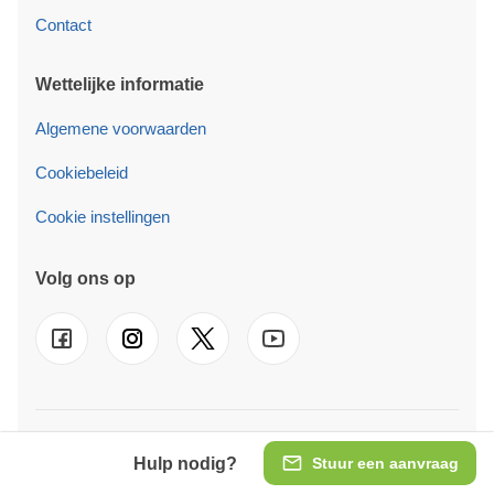
Contact
Wettelijke informatie
Algemene voorwaarden
Cookiebeleid
Cookie instellingen
Volg ons op
© 2026 Pineca B.V. Wij zijn ook actief in
UK
-
FR
-
DE
-
IT
-
ES
-
PT
-
SE
-
AT
-
PL
-
IE
Hulp nodig?
Stuur een aanvraag