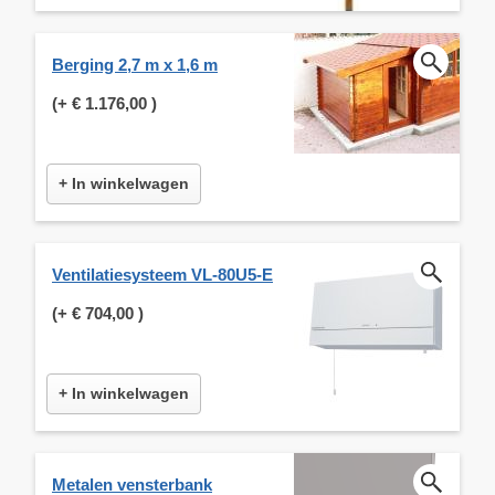
Berging 2,7 m x 1,6 m
(+
€ 1.176,00
)
+ In winkelwagen
Ventilatiesysteem VL-80U5-E
(+
€ 704,00
)
+ In winkelwagen
Metalen vensterbank