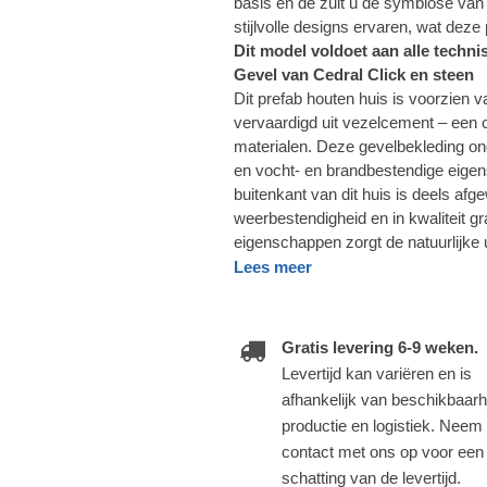
basis en de zult u de symbiose van 
stijlvolle designs ervaren, wat deze 
Dit model voldoet aan alle techn
Gevel van Cedral Click en steen
Dit prefab houten huis is voorzien 
vervaardigd uit vezelcement – een 
materialen. Deze gevelbekleding onder
en vocht- en brandbestendige eigens
buitenkant van dit huis is deels afge
weerbestendigheid en in kwaliteit g
eigenschappen zorgt de natuurlijke ui
Lees meer
Gratis levering 6-9 weken.
Levertijd kan variëren en is
afhankelijk van beschikbaarh
productie en logistiek. Neem
contact met ons op voor een
schatting van de levertijd.