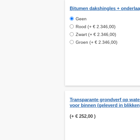
Bitumen dakshingles + onderla
Geen
Rood (+ € 2.346,00)
Zwart (+ € 2.346,00)
Groen (+ € 2.346,00)
Transparante grondverf op wate
voor binnen (geleverd in blikken
(+
€ 252,00
)