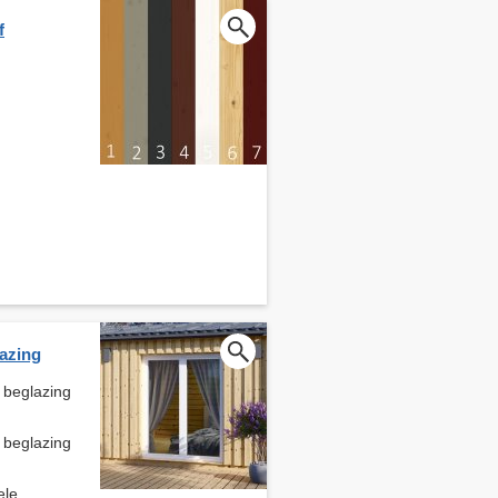
f
azing
 beglazing
 beglazing
ele