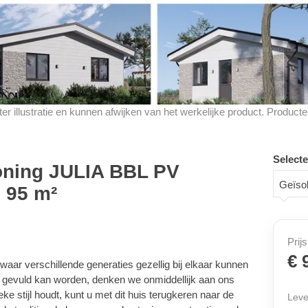
d ter illustratie en kunnen afwijken van het werkelijke product. Produ
Selecte
oning JULIA BBL PV
Geïsol
, 95 m²
Prijs
€ 
waar verschillende generaties gezellig bij elkaar kunnen
et gevuld kan worden, denken we onmiddellijk aan ons
ke stijl houdt, kunt u met dit huis terugkeren naar de
Leve