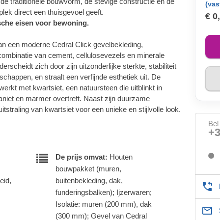
de traditionele bouwvorm, de stevige constructie en de
(vas
plek direct een thuisgevoel geeft.
€ 0
ische eisen voor bewoning.
van een moderne Cedral Click gevelbekleding,
combinatie van cement, cellulosevezels en minerale
scheidt zich door zijn uitzonderlijke sterkte, stabiliteit
chappen, en straalt een verfijnde esthetiek uit. De
werkt met kwartsiet, een natuursteen die uitblinkt in
raniet en marmer overtreft. Naast zijn duurzame
tstraling van kwartsiet voor een unieke en stijlvolle look.
Bel
+
De prijs omvat:
Houten
bouwpakket (muren,
eid,
buitenbekleding, dak,
funderingsbalken); Ijzerwaren;
Isolatie: muren (200 mm), dak
(300 mm); Gevel van Cedral