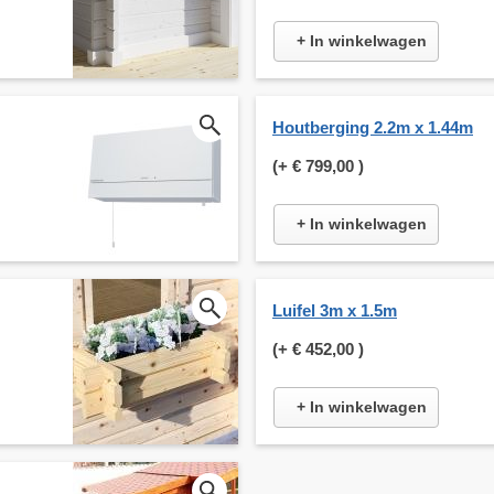
+ In winkelwagen
Houtberging 2.2m x 1.44m
(+
€ 799,00
)
+ In winkelwagen
Luifel 3m x 1.5m
(+
€ 452,00
)
+ In winkelwagen