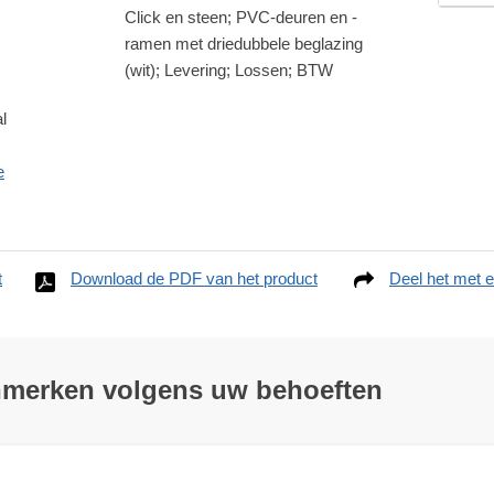
Click en steen; PVC-deuren en -
ramen met driedubbele beglazing
(wit); Levering; Lossen; BTW
l
e
t
Download de PDF van het product
Deel het met e
nmerken volgens uw behoeften