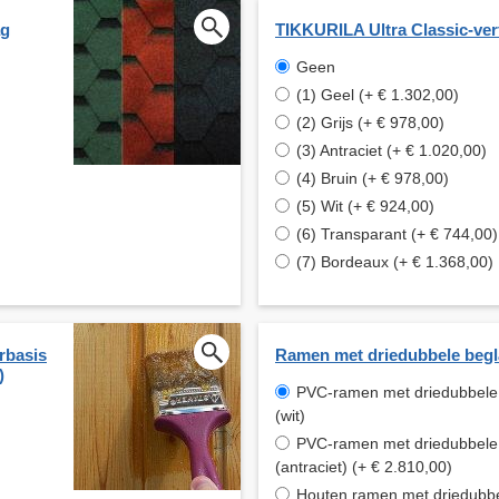
ag
TIKKURILA Ultra Classic-ver
Geen
(1) Geel (+ € 1.302,00)
(2) Grijs (+ € 978,00)
(3) Antraciet (+ € 1.020,00)
(4) Bruin (+ € 978,00)
(5) Wit (+ € 924,00)
(6) Transparant (+ € 744,00)
(7) Bordeaux (+ € 1.368,00)
rbasis
Ramen met driedubbele begl
)
PVC-ramen met driedubbele
(wit)
PVC-ramen met driedubbele
(antraciet) (+ € 2.810,00)
Houten ramen met driedubb