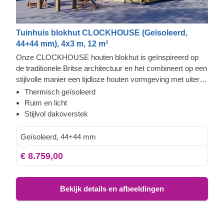
Tuinhuis blokhut CLOCKHOUSE (Geïsoleerd,
44+44 mm), 4x3 m, 12 m²
Onze CLOCKHOUSE houten blokhut is geïnspireerd op
de traditionele Britse architectuur en het combineert op een
stijlvolle manier een tijdloze houten vormgeving met uiterst
functioneel comfort. Deze ruime hut wordt overspoeld met
Thermisch geïsoleerd
natuurlijk licht dankzij de enorme ramen en deuren die de
Ruim en licht
voorkant van het gebouw bedekken. Het is de perfecte
Stijlvol dakoverstek
oplossing voor het creëren van een loungeruimte in de tuin
of een gezellige plek waar u met uw familie en vrienden
Geïsoleerd, 44+44 mm
kunt samenkomen.
€ 8.759,00
Bekijk details en afbeeldingen