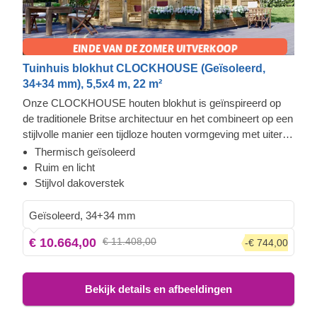
Tuinhuis blokhut CLOCKHOUSE (Geïsoleerd,
34+34 mm), 5,5x4 m, 22 m²
Onze CLOCKHOUSE houten blokhut is geïnspireerd op
de traditionele Britse architectuur en het combineert op een
stijlvolle manier een tijdloze houten vormgeving met uiterst
functioneel comfort. Deze ruime hut wordt overspoeld met
Thermisch geïsoleerd
natuurlijk licht dankzij de enorme ramen en deuren die de
Ruim en licht
voorkant van het gebouw bedekken. Het is de perfecte
Stijlvol dakoverstek
oplossing voor het creëren van een loungeruimte in de tuin
of een gezellige plek waar u met uw familie en vrienden
Geïsoleerd, 34+34 mm
kunt samenkomen.
€ 10.664,00
€ 11.408,00
-€ 744,00
Bekijk details en afbeeldingen