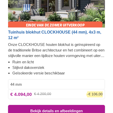
Tuinhuis blokhut CLOCKHOUSE (44 mm), 4x3 m,
12 m²
Onze CLOCKHOUSE houten blokhut is geïnspireerd op
de traditionele Britse architectuur en het combineert op een
stijlvolle manier een tijdloze houten vormgeving met uiterst
functioneel comfort. Deze ruime hut wordt overspoeld met
Ruim en licht
natuurlijk licht dankzij de enorme ramen en deuren die de
Stijlvol dakoverstek
voorkant van het gebouw bedekken. Het is de perfecte
Geïsoleerde versie beschikbaar
oplossing voor het creëren van een loungeruimte in de tuin
of een gezellige plek waar u met uw familie en vrienden
44 mm
kunt samenkomen. Om het u zo gemakkelijk mogelijk te
€ 4.094,00
€ 4.200,00
-€ 106,00
maken, is er ook een geïsoleerde versie van dit model
verkrijgbaar.
Bekijk details en afbeeldingen