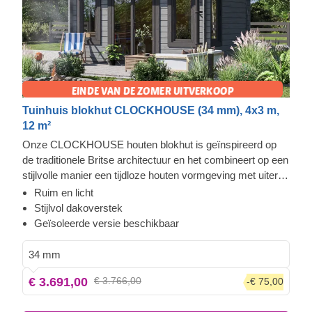
Tuinhuis blokhut CLOCKHOUSE (34 mm), 4x3 m,
12 m²
Onze CLOCKHOUSE houten blokhut is geïnspireerd op
de traditionele Britse architectuur en het combineert op een
stijlvolle manier een tijdloze houten vormgeving met uiterst
functioneel comfort. Deze ruime hut wordt overspoeld met
Ruim en licht
natuurlijk licht dankzij de enorme ramen en deuren die de
Stijlvol dakoverstek
voorkant van het gebouw bedekken. Het is de perfecte
Geïsoleerde versie beschikbaar
oplossing voor het creëren van een loungeruimte in de tuin
of een gezellige plek waar u met uw familie en vrienden
34 mm
kunt samenkomen. Om het u zo gemakkelijk mogelijk te
€ 3.691,00
€ 3.766,00
-€ 75,00
maken, is er ook een geïsoleerde versie van dit model
verkrijgbaar.