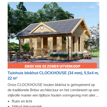
Tuinhuis blokhut CLOCKHOUSE (34 mm), 5,5x4 m,
22 m²
Onze CLOCKHOUSE houten blokhut is geïnspireerd op
de traditionele Britse architectuur en het combineert op een
stijlvolle manier een tijdloze houten vormgeving met uiterst
functioneel comfort. Deze ruime hut wordt overspoeld met
Ruim en licht
natuurlijk licht dankzij de enorme ramen en deuren die de
Stijlvol dakoverstek