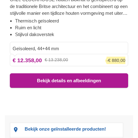
de traditionele Britse architectuur en het combineert op een
stijlvolle manier een tijdloze houten vormgeving met uiterst
functioneel comfort. Deze ruime hut wordt overspoeld met
Thermisch geïsoleerd
natuurlijk licht dankzij de enorme ramen en deuren die de
Ruim en licht
voorkant van het gebouw bedekken. Het is de perfecte
Stijlvol dakoverstek
oplossing voor het creëren van een loungeruimte in de tuin
of een gezellige plek waar u met uw familie en vrienden
Geïsoleerd, 44+44 mm
kunt samenkomen.
€ 12.358,00
€ 13.238,00
-€ 880,00
Bekijk details en afbeeldingen
Bekijk onze geïnstalleerde producten!