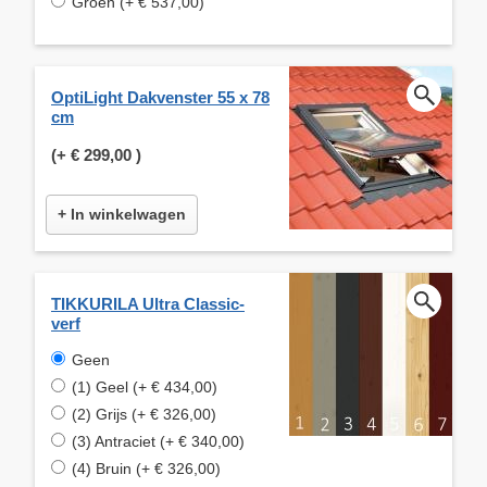
Groen (+ € 537,00)
OptiLight Dakvenster 55 x 78
cm
(+
€ 299,00
)
+ In winkelwagen
TIKKURILA Ultra Classic-
verf
Geen
(1) Geel (+ € 434,00)
(2) Grijs (+ € 326,00)
(3) Antraciet (+ € 340,00)
(4) Bruin (+ € 326,00)