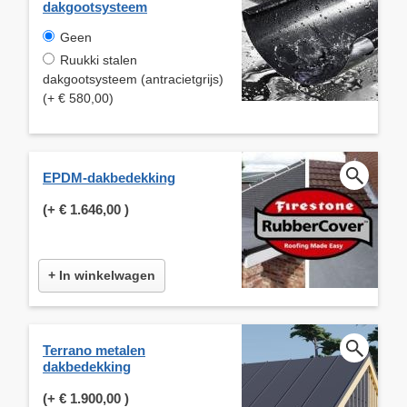
dakgootsysteem
Geen
Ruukki stalen
dakgootsysteem (antracietgrijs)
(+ € 580,00)
EPDM-dakbedekking
(+
€ 1.646,00
)
+ In winkelwagen
Terrano metalen
dakbedekking
(+
€ 1.900,00
)