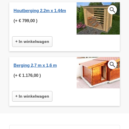
Houtberging 2.2m x 1.44m
(+
€ 799,00
)
+ In winkelwagen
Berging 2,7 m x 1,6 m
(+
€ 1.176,00
)
+ In winkelwagen