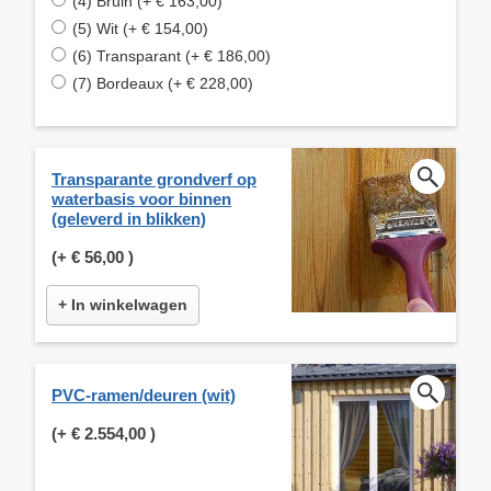
(4) Bruin (+ € 163,00)
(5) Wit (+ € 154,00)
(6) Transparant (+ € 186,00)
(7) Bordeaux (+ € 228,00)
Transparante grondverf op
waterbasis voor binnen
(geleverd in blikken)
(+
€ 56,00
)
+ In winkelwagen
PVC-ramen/deuren (wit)
(+
€ 2.554,00
)