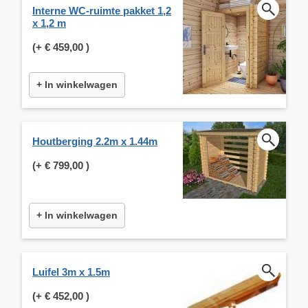
Interne WC-ruimte pakket 1,2
x 1,2 m
(+
€ 459,00
)
+ In winkelwagen
Houtberging 2.2m x 1.44m
(+
€ 799,00
)
+ In winkelwagen
Luifel 3m x 1.5m
(+
€ 452,00
)