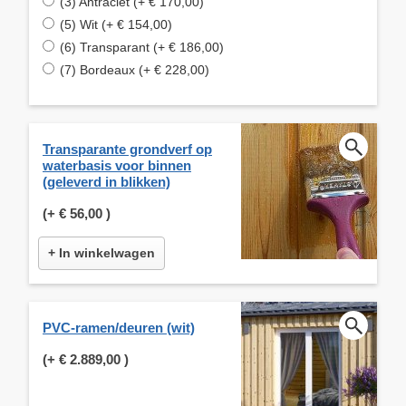
(3) Antraciet (+ € 170,00)
(5) Wit (+ € 154,00)
(6) Transparant (+ € 186,00)
(7) Bordeaux (+ € 228,00)
Transparante grondverf op
waterbasis voor binnen
(geleverd in blikken)
(+
€ 56,00
)
+ In winkelwagen
PVC-ramen/deuren (wit)
(+
€ 2.889,00
)