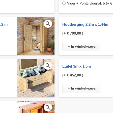
Vloer + Pontti vloerlak 5 (+ 
1,2 m
Houtberging 2.2m x 1.44m
(+
€ 799,00
)
+ In winkelwagen
Luifel 3m x 1.5m
(+
€ 452,00
)
+ In winkelwagen