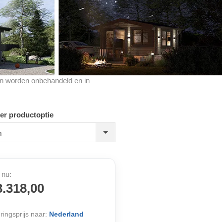
cten worden onbehandeld en in
er productoptie
m
 nu:
3.318,00
ringsprijs naar:
Nederland