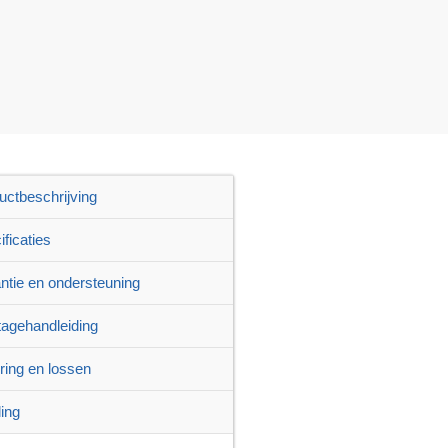
uctbeschrijving
ficaties
ntie en ondersteuning
agehandleiding
ring en lossen
ling