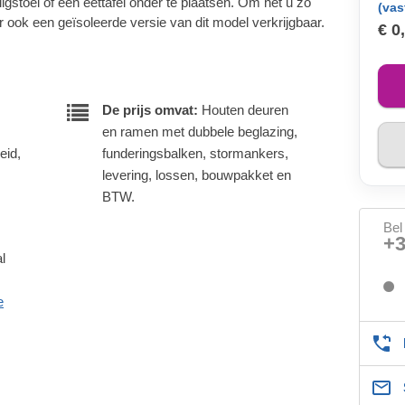
stoel of een eettafel onder te plaatsen. Om het u zo
(vas
r ook een geïsoleerde versie van dit model verkrijgbaar.
€ 0
De prijs omvat:
Houten deuren
en ramen met dubbele beglazing,
eid,
funderingsbalken, stormankers,
levering, lossen, bouwpakket en
BTW.
Bel
+
l
e