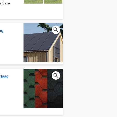
elbare
ng
rlaag