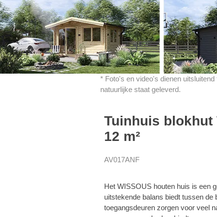
* Foto's en video's dienen uitsluiten
natuurlijke staat geleverd.
Tuinhuis blokhu
12 m²
AV017ANF
Het WISSOUS houten huis is een ge
uitstekende balans biedt tussen de 
toegangsdeuren zorgen voor veel natuu