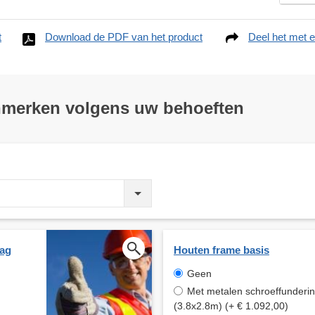
t
Download de PDF van het product
Deel het met e
nmerken volgens uw behoeften
aag
Houten frame basis
Geen
Met metalen schroeffunderi
(3.8x2.8m) (+ € 1.092,00)