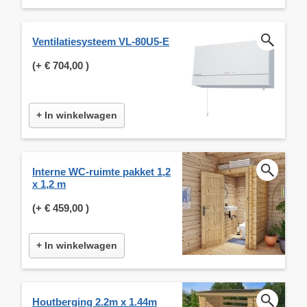
Ventilatiesysteem VL-80U5-E
(+
€ 704,00
)
+ In winkelwagen
Interne WC-ruimte pakket 1,2
x 1,2 m
(+
€ 459,00
)
+ In winkelwagen
Houtberging 2.2m x 1.44m