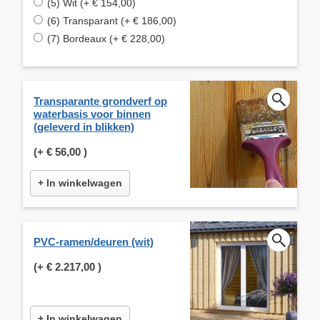
(5) Wit (+ € 154,00)
(6) Transparant (+ € 186,00)
(7) Bordeaux (+ € 228,00)
Transparante grondverf op
waterbasis voor binnen
(geleverd in blikken)
(+
€ 56,00
)
+ In winkelwagen
PVC-ramen/deuren (wit)
(+
€ 2.217,00
)
+ In winkelwagen