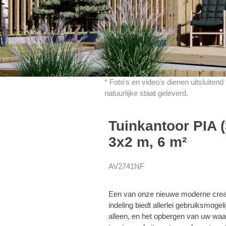
* Foto's en video's dienen uitsluiten
natuurlijke staat geleverd.
Tuinkantoor PIA 
3x2 m, 6 m²
AV2741NF
Een van onze nieuwe moderne creati
indeling biedt allerlei gebruiksmog
alleen, en het opbergen van uw waar