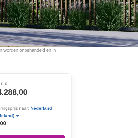
cten worden onbehandeld en in
 nu:
4.288,00
ringsprijs naar:
Nederland
teland)
,00