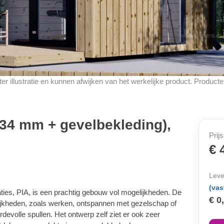
d ter illustratie en kunnen afwijken van het werkelijke product. Produ
(34 mm + gevelbekleding),
Prijs
€ 
Leve
(vas
es, PIA, is een prachtig gebouw vol mogelijkheden. De
€ 0
elijkheden, zoals werken, ontspannen met gezelschap of
devolle spullen. Het ontwerp zelf ziet er ook zeer