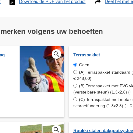
t
Download de PDF van het product
Deel het met e
nmerken volgens uw behoeften
aag
Terraspakket
Geen
(A) Terraspakket standaard (
€ 248,00)
(B) Terraspakket met PVC vl
(verstelbare steun) (1.3x2.8) (+
(C) Terraspakket met metal
schroeffundering (1.3x2.8) (+ €
Ruukki stalen dakgootsyste