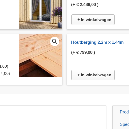
(+
€ 2.486,00
)
+ In winkelwagen
Houtberging 2.2m x 1.44m
(+
€ 799,00
)
4,00)
64,00)
+ In winkelwagen
Prod
Speci