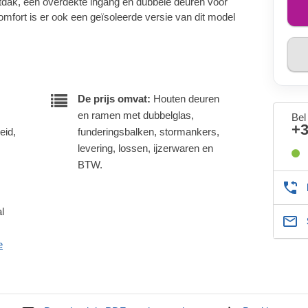
ntdak, een overdekte ingang en dubbele deuren voor
mfort is er ook een geïsoleerde versie van dit model
De prijs omvat:
Houten deuren
en ramen met dubbelglas,
Bel
+
eid,
funderingsbalken, stormankers,
levering, lossen, ijzerwaren en
BTW.
l
e