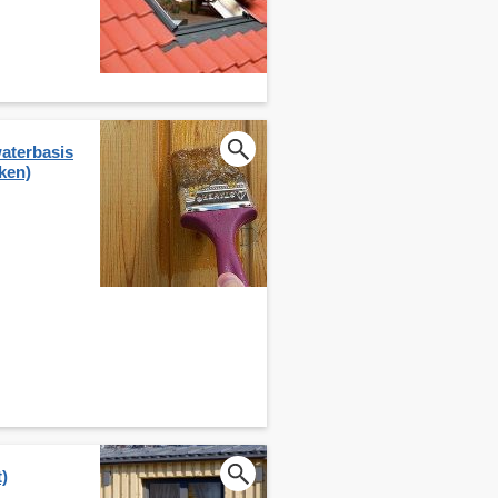
aterbasis
kken)
)