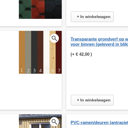
+ In winkelwagen
Transparante grondverf op w
voor binnen (geleverd in bli
(+
€ 42,00
)
+ In winkelwagen
PVC-ramen/deuren (antraciet