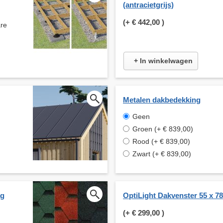
(antracietgrijs)
(+
€ 442,00
)
are
+ In winkelwagen
Metalen dakbedekking
Geen
Groen (+ € 839,00)
Rood (+ € 839,00)
Zwart (+ € 839,00)
ag
OptiLight Dakvenster 55 x 7
(+
€ 299,00
)