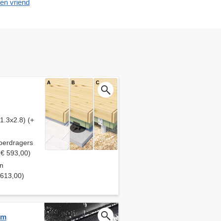
en vriend
1.3x2.8) (+
oerdragers
 € 593,00)
en
 613,00)
em