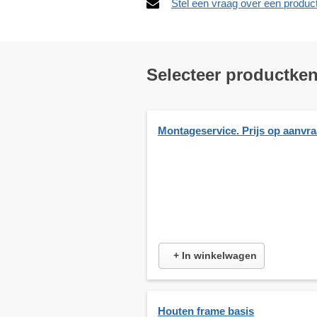
Stel een vraag over een produc
Selecteer productke
Montageservice. Prijs op aanvr
+ In winkelwagen
Houten frame basis