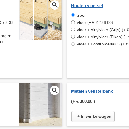
Houten vloerset
Geen
0 x 2.33
Vloer (+ € 2.728,00)
Vloer + Vinylvloer (Grijs) (+ 
dragers
Vloer + Vinylvloer (Eiken) (+
 (+
Vloer + Pontti vloerlak 5 (+ 
Metalen vensterbank
(+
€ 300,00
)
+ In winkelwagen