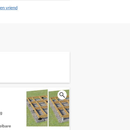
en vriend
ng
elbare