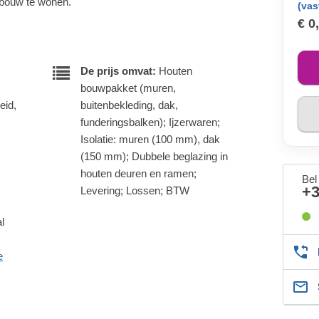
ebouw te wonen.
(vas
€ 0
De prijs omvat:
Houten
bouwpakket (muren,
eid,
buitenbekleding, dak,
funderingsbalken); Ijzerwaren;
Isolatie: muren (100 mm), dak
(150 mm); Dubbele beglazing in
houten deuren en ramen;
Bel
+
Levering; Lossen; BTW
l
e