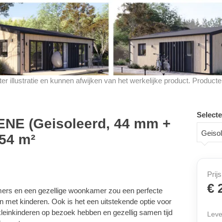
d ter illustratie en kunnen afwijken van het werkelijke product. Produ
Selecte
ENE (Geisoleerd, 44 mm +
Geiso
 54 m²
Prijs
€ 
ers en een gezellige woonkamer zou een perfecte
 met kinderen. Ook is het een uitstekende optie voor
kleinkinderen op bezoek hebben en gezellig samen tijd
Leve