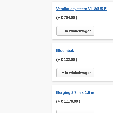
Ventilatiesysteem VL-80U5-E
(+
€ 704,00
)
+ In winkelwagen
Bloembak
(+
€ 132,00
)
+ In winkelwagen
Berging 2,7 m x 1,6 m
(+
€ 1.176,00
)