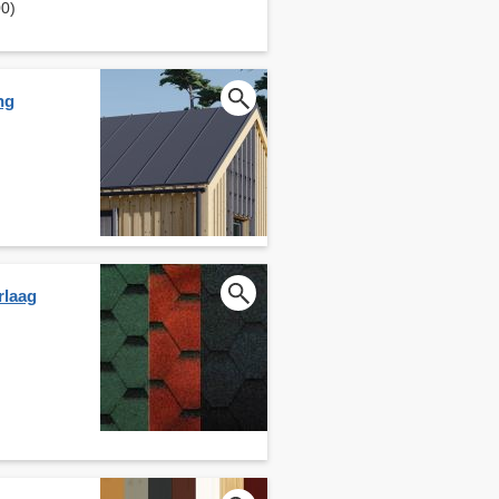
00)
ng
rlaag