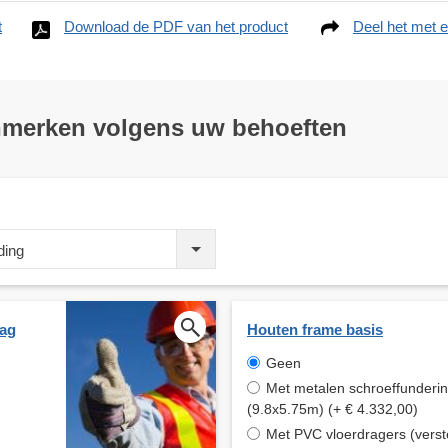
t
Download de PDF van het product
Deel het met e
nmerken volgens uw behoeften
ding
aag
Houten frame basis
Geen
Met metalen schroeffunderi
(9.8x5.75m) (+ € 4.332,00)
Met PVC vloerdragers (verst