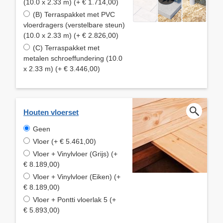
(10.0 x 2.33 m) (+ € 1.714,00)
(B) Terraspakket met PVC
vloerdragers (verstelbare steun)
(10.0 x 2.33 m) (+ € 2.826,00)
(C) Terraspakket met
metalen schroeffundering (10.0
x 2.33 m) (+ € 3.446,00)
Houten vloerset
Geen
Vloer (+ € 5.461,00)
Vloer + Vinylvloer (Grijs) (+
€ 8.189,00)
Vloer + Vinylvloer (Eiken) (+
€ 8.189,00)
Vloer + Pontti vloerlak 5 (+
€ 5.893,00)