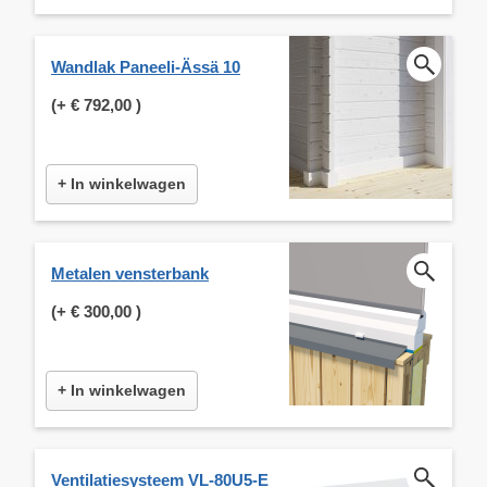
Wandlak Paneeli-Ässä 10
(+
€ 792,00
)
+ In winkelwagen
Metalen vensterbank
(+
€ 300,00
)
+ In winkelwagen
Ventilatiesysteem VL-80U5-E