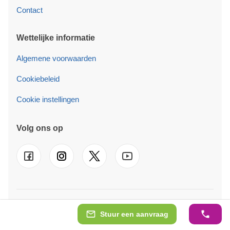
Contact
Wettelijke informatie
Algemene voorwaarden
Cookiebeleid
Cookie instellingen
Volg ons op
© 2026 Pineca B.V. Wij zijn ook actief in
UK
-
FR
-
DE
-
IT
-
ES
-
PT
-
SE
-
AT
-
PL
-
IE
Stuur een aanvraag