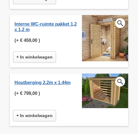
Interne WC-ruimte pakket 1,2
x 1,2 m
(+
€ 459,00
)
+ In winkelwagen
Houtberging 2.2m x 1.44m
(+
€ 799,00
)
+ In winkelwagen