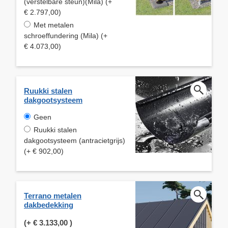
(verstelbare steun)(Mila) (+
€ 2.797,00)
Met metalen
schroeffundering (Mila) (+
€ 4.073,00)
Ruukki stalen
dakgootsysteem
Geen
Ruukki stalen
dakgootsysteem (antracietgrijs)
(+ € 902,00)
Terrano metalen
dakbedekking
(+
€ 3.133,00
)