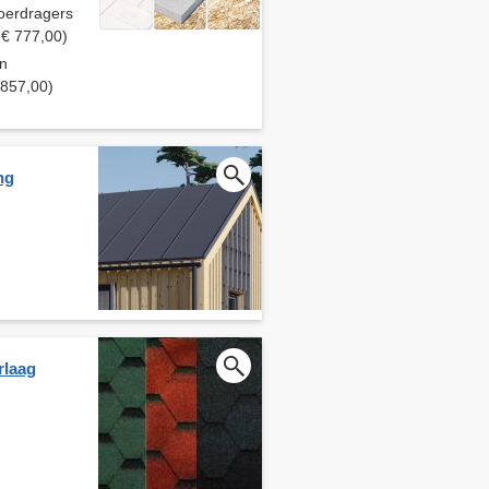
oerdragers
 € 777,00)
en
 857,00)
ng
rlaag