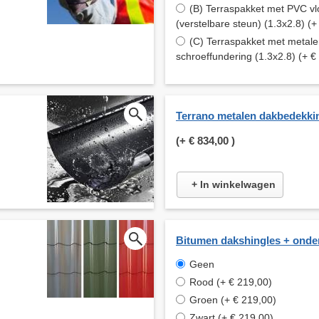
(B) Terraspakket met PVC vl
(verstelbare steun) (1.3x2.8) (+
(C) Terraspakket met metal
schroeffundering (1.3x2.8) (+ €
Terrano metalen dakbedekki
(+
€ 834,00
)
+ In winkelwagen
Bitumen dakshingles + onde
Geen
Rood (+ € 219,00)
Groen (+ € 219,00)
Zwart (+ € 219,00)