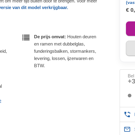
eert om meer tijd buiten door te brengen. Voor meer
(vas
ersie van dit model verkrijgbaar.
€ 0
De prijs omvat:
Houten deuren
en ramen met dubbelglas,
eid,
funderingsbalken, stormankers,
levering, lossen, ijzerwaren en
BTW.
Bel
+
l
e