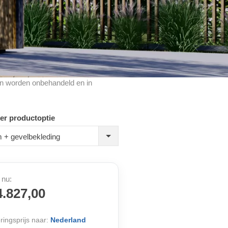
cten worden onbehandeld en in
er productoptie
 + gevelbekleding
 nu:
4.827,00
ringsprijs naar:
Nederland