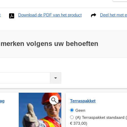
t
Download de PDF van het product
Deel het met e
nmerken volgens uw behoeften
aag
Terraspakket
Geen
(A) Terraspakket standaard (
€ 373,00)