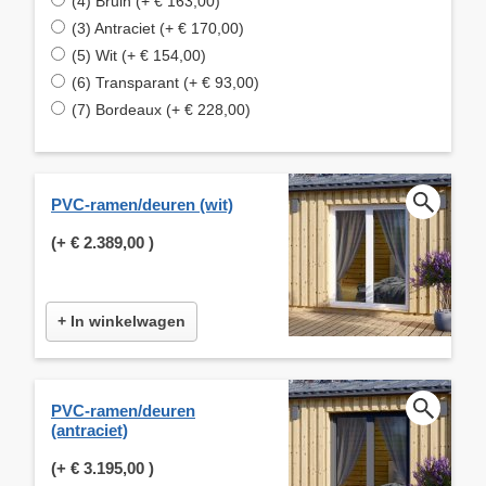
(4) Bruin (+ € 163,00)
(3) Antraciet (+ € 170,00)
(5) Wit (+ € 154,00)
(6) Transparant (+ € 93,00)
(7) Bordeaux (+ € 228,00)
PVC-ramen/deuren (wit)
(+
€ 2.389,00
)
+ In winkelwagen
PVC-ramen/deuren
(antraciet)
(+
€ 3.195,00
)